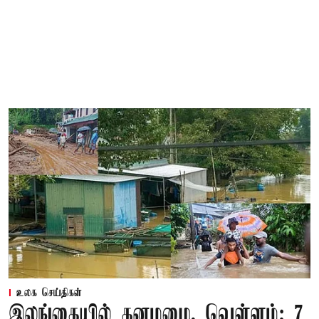
உலக செய்திகள்
இலங்கையில் கனமழை, வெள்ளம்; 7