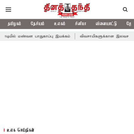
தமிழகம்
தேசியம்
உலகம்
சினிமா
விளையாட்டு
ஜோத
ண்வள பாதுகாப்பு இயக்கம்
விவசாயிகளுக்கான இலவச மின்சாரத்துக்காக
உலக செய்திகள்