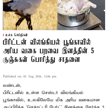
உலக செய்திகள்
பிரிட்டன் விலங்கியல் பூங்காவில்
அரிய வகை பறவை இனத்தின் 5
குஞ்சுகள் பொரித்து சாதனை
Published on
:
05 Aug 2026, 12:06 pm
லண்டன்,
பிரிட்டனில் உள்ள செஸ்டர்
விலங்கியல்
பூங்காவில்
, உலகிலேயே மிக அரிய வகையான
ஆப்பிரிக்க 'செக்ரட்டரி பேர்ட்' இனத்தை சேர்ந்த 5