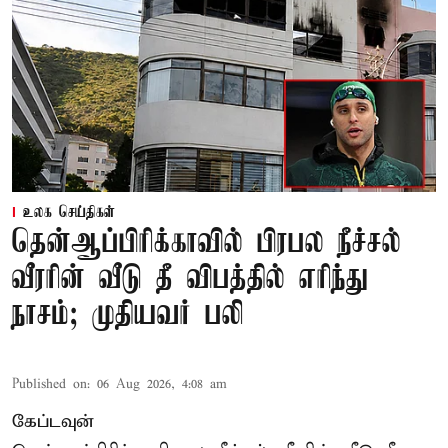
உலக செய்திகள்
தென்ஆப்பிரிக்காவில் பிரபல நீச்சல்
வீரரின் வீடு தீ விபத்தில் எரிந்து
நாசம்; முதியவர் பலி
Published on
:
06 Aug 2026, 4:08 am
கேப்டவுன்