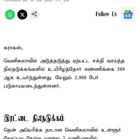
Published on
:
26 Jun 2026, 3:17 pm
Follow Us
கராகஸ்,
வெனிசுலாவில் அடுத்தடுத்து ஏற்பட்ட சக்தி வாய்ந்த
நிலநடுக்கங்களில் உயிரிழந்தோர் எண்ணிக்கை 589
ஆக உயர்ந்துள்ளது. மேலும் 2,980 பேர்
படுகாயமடைந்துள்ளனர்.
இரட்டை நிலநடுக்கம்
தென் அமெரிக்க நாடான வெனிசுலாவில் உள்ளூர்
நேரப்படி நேற்று மாலை 7 மணியளவில்,