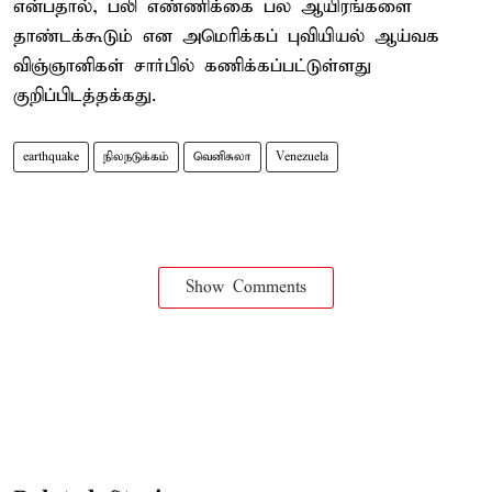
என்பதால், பலி எண்ணிக்கை பல ஆயிரங்களை
தாண்டக்கூடும் என அமெரிக்கப் புவியியல் ஆய்வக
விஞ்ஞானிகள் சார்பில் கணிக்கப்பட்டுள்ளது
குறிப்பிடத்தக்கது.
earthquake
நிலநடுக்கம்
வெனிசுலா
Venezuela
Show Comments