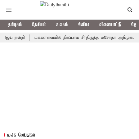
தமிழகம்
தேசியம்
உலகம்
சினிமா
விளையாட்டு
ஜோத
 நன்றி
மக்களவையில் தீர்ப்பாய சீர்திருத்த மசோதா அறிமுகம்
காவ
உலக செய்திகள்