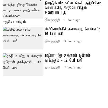
நிலநடுக்கம்: கட்டிடங்கள் குலுங்கின;
வெனிசுலா, ஈகுவேடாரிலும்
உணரப்பட்டது
தினத்தந்தி
1 hour ago
பிலிப்பைன்சில் கனமழை, வெள்ளம்;
16 பேர் பலி
தினத்தந்தி
3 hours ago
ரஷியா மீது உக்ரைன் டிரோன்
தாக்குதல் - 12 பேர் பலி
தினத்தந்தி
7 hours ago