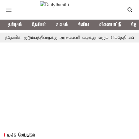
தமிழகம்
தேசியம்
உலகம்
சினிமா
விளையாட்டு
ஜோத
ரின் குடும்பத்தினருக்கு அரசுப்பணி வழக்கு; வரும் 14ம்தேதி சுப்ரீம்கோர்
உலக செய்திகள்