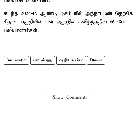
பலியாகி உள்ளனர்.
கடந்த 2024-ம் ஆண்டு டிசம்பரில் அந்நாட்டின் தெற்கே
சிதமா பகுதியில் பஸ் ஆற்றில் கவிழ்ந்ததில் 66 பேர்
பலியானார்கள்.
Bus accident
பஸ் விபத்து
எத்தியோப்பியா
Ethiopia
Show Comments