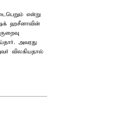
டைபெறும் என்று
ேக் ஹசீனாவின்
குறைவு
தார். அவரது
வர் விலகியதால்