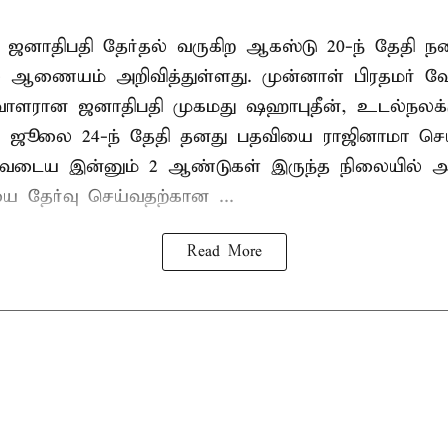
 ஜனாதிபதி தேர்தல் வருகிற ஆகஸ்டு 20-ந் தேதி ந
ல் ஆணையம் அறிவித்துள்ளது. முன்னாள் பிரதமர் ஷ
ாளரான ஜனாதிபதி முகமது ஷஹாபுதீன், உடல்நலக்
 ஜூலை 24-ந் தேதி தனது பதவியை ராஜினாமா செய்
டிவடைய இன்னும் 2 ஆண்டுகள் இருந்த நிலையில் அ
ை தேர்வு செய்வதற்கான ...
Read More