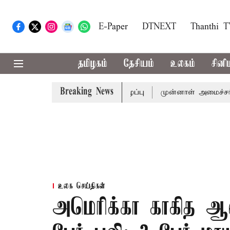
E-Paper
DTNEXT
Thanthi 
தமிழகம்
தேசியம்
உலகம்
சினி
Breaking News
முதல்-அமைச்சர் விஜய் அழைப்பு
முன்னாள் அமைச்சர் பொன்முட
உலக செய்திகள்
அமெரிக்கா காகித ஆ