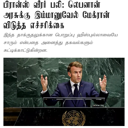
பிரான்ஸ் வீரர் பலி: லெபனான்
அரசுக்கு இம்மானுவேல் மேக்ரான்
விடுத்த எச்சரிக்கை
இந்த தாக்குதலுக்கான பொறுப்பு ஹிஸ்புல்லாவையே
சாரும் என்பதை அனைத்து தகவல்களும்
சுட்டிக்காட்டுகின்றன.