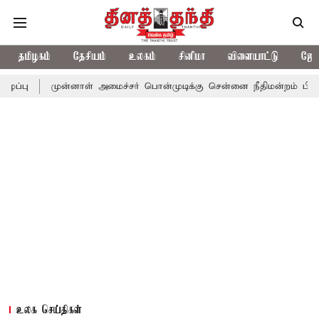
தமிழகம்
தேசியம்
உலகம்
சினிமா
விளையாட்டு
ஜோத
ுன்னாள் அமைச்சர் பொன்முடிக்கு சென்னை நீதிமன்றம் பிடிவாராண்ட்
உலக செய்திகள்