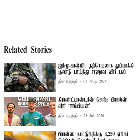
Related Stories
ஜம்மு-காஷ்மீர்: தற்செயலாக துப்பாக்கி
குண்டு பாய்ந்து ராணுவ வீரர் பலி
தினத்தந்தி
03 Aug 2026
கிராண்ட்மாஸ்டர்ஸ் செஸ்: பிரான்ஸ்
வீரர் ‘சாம்பியன்’
தினத்தந்தி
23 Jul 2026
பிரான்ஸ் காட்டுத்தீக்கு 3,250 ஏக்கர்