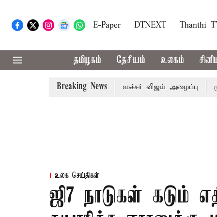
E-Paper
DTNEXT
Thanthi 
தமிழகம்
தேசியம்
உலகம்
சினி
Breaking News
்கள் கூட்டத்துக்கு முதல்-அமைச்சர் விஜய் அழைப்பு
முன்னா
உலக செய்திகள்
ஜி7 நாடுகள் கடும் எ