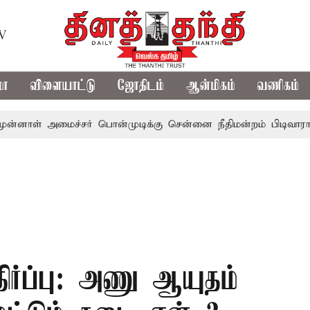
TV
மா
விளையாட்டு
ஜோதிடம்
ஆன்மிகம்
வணிகம்
ள் அமைச்சர் பொன்முடிக்கு சென்னை நீதிமன்றம் பிடிவாராண்ட்
திர்ப்பு: அணு ஆயுதம்