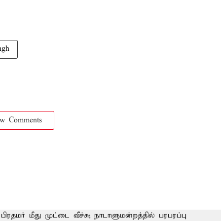
ngh
ow Comments