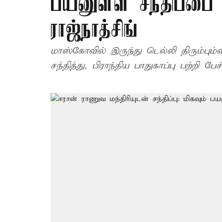
பயனுள்ள சந்திப்பை 
ராஜ்நாத்சிங்
மாஸ்கோவில் இருந்து டெல்லி திரும்பும்வ
சந்தித்து, பிராந்திய பாதுகாப்பு பற்றி பே