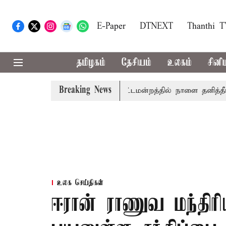
E-Paper
DTNEXT
Thanthi 
தமிழகம்
தேசியம்
உலகம்
சினி
Breaking News
ுதலில் தமிழ்த்தாய் வாழ்த்து: சட்டமன்றத்தில் நாளை தனித்தீர்மான
உலக செய்திகள்
ஈரான் ராணுவ மந்திரிய