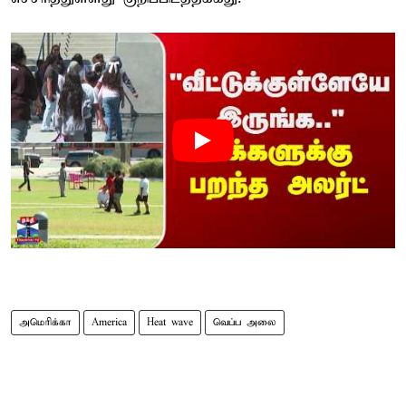
அமெரிக்கா
America
Heat wave
வெப்ப அலை