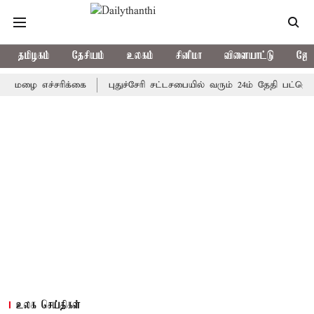
தமிழகம்
தேசியம்
உலகம்
சினிமா
விளையாட்டு
ஜோத
 எச்சரிக்கை
புதுச்சேரி சட்டசபையில் வரும் 24ம் தேதி பட்ஜெட் தாக்க
உலக செய்திகள்