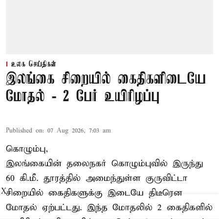
உலக செய்திகள்
இலங்கை சிறையில் கைதிகளிடையே
மோதல் - 2 பேர் உயிரிழப்பு
Published on
:
07 Aug 2026, 7:03 am
கொழும்பு,
இலங்கையின் தலைநகர் கொழும்புவில் இருந்து
60 கி.மீ. தூரத்தில் அமைந்துள்ள குருவிட்டா
சிறையில் கைதிகளுக்கு இடையே திடீரென
X
மோதல் ஏற்பட்டது. இந்த மோதலில் 2 கைதிகளில்