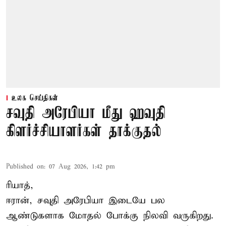
உலக செய்திகள்
சவுதி அரேபியா மீது ஹவுதி
கிளர்ச்சியாளர்கள் தாக்குதல்
Published on
:
07 Aug 2026, 1:42 pm
ரியாத்,
ஈரான்,
சவுதி அரேபியா
இடையே பல
ஆண்டுகளாக மோதல் போக்கு நிலவி வருகிறது.