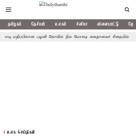
தமிழகம்
தேசியம்
உலகம்
சினிமா
விளையாட்டு
ஜோத
 மதிப்பிலான பழனி கோவில் நில மோசடி: கைதானவர் சிறையில் உயிரிழப்பு
உலக செய்திகள்