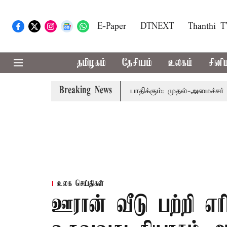
E-Paper
DTNEXT
Thanthi 
தமிழகம்
தேசியம்
உலகம்
சினி
Breaking News
ித்துவத்தை தொகுதி மறுவரையறை பாதிக்கும்: முதல்-அமைச்சர் விஜய
உலக செய்திகள்
ஊரான் வீடு பற்றி எ