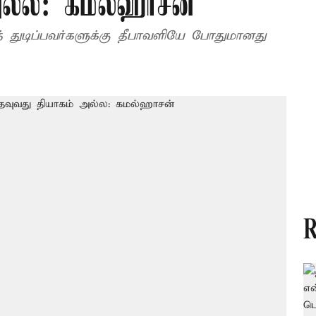
ல்ல: கமல்ஹாசன்
த் துடிப்பவர்களுக்கு தீபாவளியே போதுமானது
R