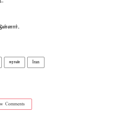
..
ுள்ளார்.
ஈரான்
Iran
ow Comments