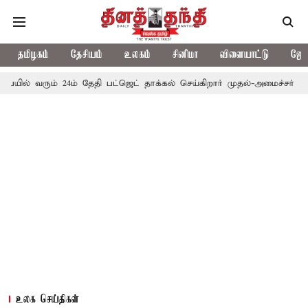
தமிழகம்
தேசியம்
உலகம்
சினிமா
விளையாட்டு
ஜோத
ம் 24ம் தேதி பட்ஜெட் தாக்கல் செய்கிறார் முதல்-அமைச்சர் ரங்கசாமி
எ
உலக செய்திகள்