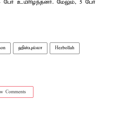
 பேர் உயிரிழந்தனர். மேலும், 5 பேர்
non
ஹிஸ்புல்லா
Hezbollah
ow Comments