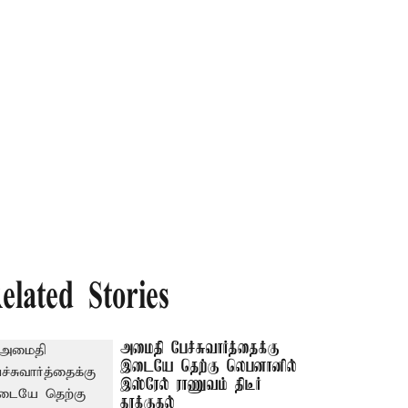
elated Stories
அமைதி பேச்சுவார்த்தைக்கு
இடையே தெற்கு லெபனானில்
இஸ்ரேல் ராணுவம் திடீர்
தாக்குதல்