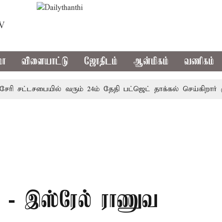
TV
மா
விளையாட்டு
ஜோதிடம்
ஆன்மிகம்
வணிகம்
ி சட்டசபையில் வரும் 24ம் தேதி பட்ஜெட் தாக்கல் செய்கிறார் முதல
ல் - இஸ்ரேல் ராணுவ