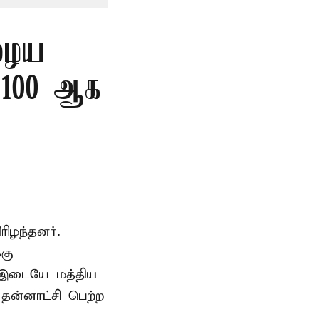
ுழைய
ை 100 ஆக
ிழந்தனர்.
்கு
் இடையே மத்திய
ன்னாட்சி பெற்ற