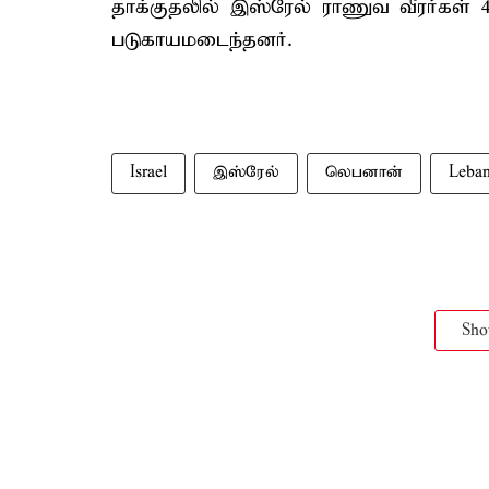
தாக்குதலில் இஸ்ரேல் ராணுவ வீரர்கள் 4
படுகாயமடைந்தனர்.
Israel
இஸ்ரேல்
லெபனான்
Leba
Sh