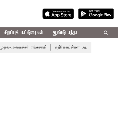
சிறப்புக் கட்டுரைகள்
ஆண்டு சந்தா
்-அமைச்சர் ரங்கசாமி
எதிர்க்கட்சிகள் அமளி: நாடாளுமன்ற இ