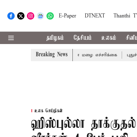
E-Paper
DTNEXT
Thanthi 
தமிழகம்
தேசியம்
உலகம்
சினி
Breaking News
ிரி ஆகிய மாவட்டங்களுக்கு கன மழை எச்சரிக்கை
புதுச்சேர
உலக செய்திகள்
ஹிஸ்புல்லா தாக்குத