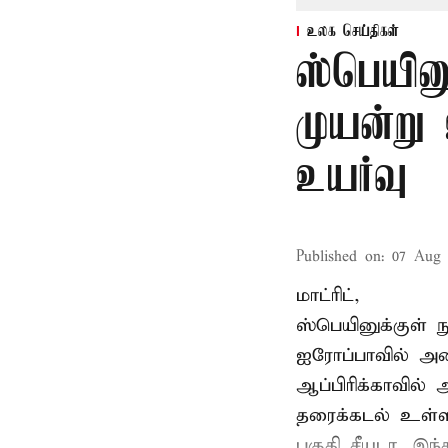
உலக செய்திகள்
ஸ்பெயின
முயன்று
உயர்வு
Published on
:
07 Aug 
மாட்ரிட்,
ஸ்பெயினுக்குள் 
ஐரோப்பாவில் அம
ஆப்பிரிக்காவில
தரைக்கடல் உள்ள
பகுதி சீயடா. இந