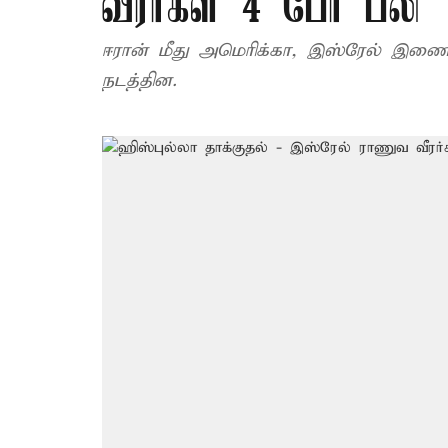
வீரர்கள் 4 பேர் பலி
ஈரான் மீது அமெரிக்கா, இஸ்ரேல் இணைந்த
நடத்தின.