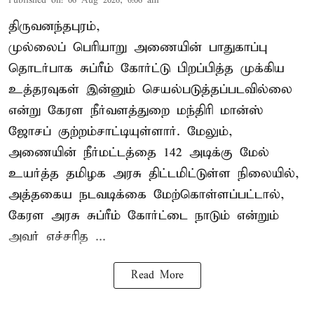
Published on
:
06 Aug 2026, 6:06 am
திருவனந்தபுரம்,
முல்லைப் பெரியாறு அணையின் பாதுகாப்பு
தொடர்பாக சுப்ரீம் கோர்ட்டு பிறப்பித்த முக்கிய
உத்தரவுகள் இன்னும் செயல்படுத்தப்படவில்லை
என்று கேரள நீர்வளத்துறை மந்திரி மான்ஸ்
ஜோசப் குற்றம்சாட்டியுள்ளார். மேலும்,
அணையின் நீர்மட்டத்தை 142 அடிக்கு மேல்
உயர்த்த தமிழக அரசு திட்டமிட்டுள்ள நிலையில்,
அத்தகைய நடவடிக்கை மேற்கொள்ளப்பட்டால்,
கேரள அரசு சுப்ரீம் கோர்ட்டை நாடும் என்றும்
அவர் எச்சரித ...
Read More