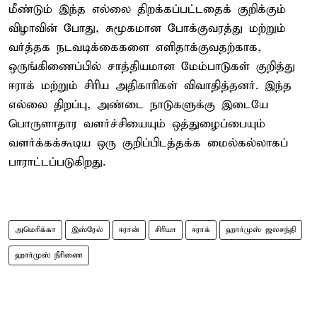
மீண்டும் இந்த எல்லை திறக்கப்பட்டதைக் குறிக்கும்
விழாவின் போது, ​​சுமூகமான போக்குவரத்து மற்றும்
வர்த்தக நடவடிக்கைகளை எளிதாக்குவதற்காக,
ஒருங்கிணைப்பில் சாத்தியமான மேம்பாடுகள் குறித்து
ஈராக் மற்றும் சிரிய அதிகாரிகள் விவாதித்தனர். இந்த
எல்லை திறப்பு, அண்டை நாடுகளுக்கு இடையே
பொருளாதார வளர்ச்சியையும் ஒத்துழைப்பையும்
வளர்க்கக்கூடிய ஒரு குறிப்பிடத்தக்க மைல்கல்லாகப்
பாராட்டப்படுகிறது.
அமெரிக்கா
இஸ்ரேல்
ஈரான்
சிரியா
ஈராக்
ஹார்முஸ் ஜலசந்தி
ஹார்முஸ் நீரிணை