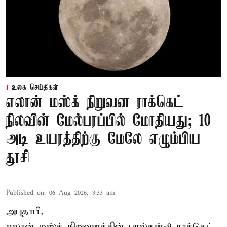
உலக செய்திகள்
எலான் மஸ்க் நிறுவன ராக்கெட்
நிலவின் மேல்பரப்பில் மோதியது; 10
அடி உயரத்திற்கு மேலே எழும்பிய
தூசி
Published on
:
06 Aug 2026, 3:33 am
அபுதாபி,
எலான் மஸ்க் நிறுவனத்தின் பால்கன்-9 ராக்கெட்