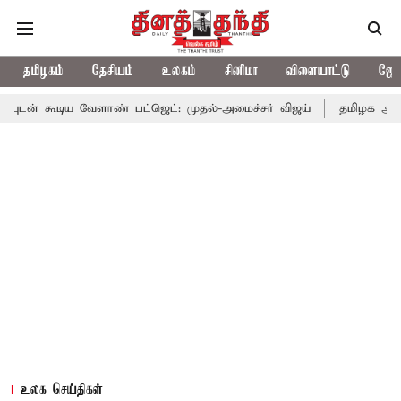
தமிழகம்
தேசியம்
உலகம்
சினிமா
விளையாட்டு
ஜோத
 வேளாண் பட்ஜெட்: முதல்-அமைச்சர் விஜய்
தமிழக அரசியலில் பரபரப
உலக செய்திகள்