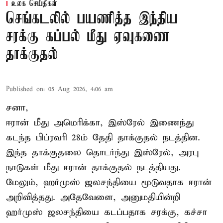
உலக செய்திகள்
செங்கடலில் பயணித்த இந்திய
சரக்கு கப்பல் மீது ஏவுகணை
தாக்குதல்
Published on
:
05 Aug 2026, 4:06 am
சனா,
ஈரான்
மீது அமெரிக்கா, இஸ்ரேல் இணைந்து
கடந்த பிப்ரவரி 28ம் தேதி தாக்குதல் நடத்தின.
இந்த தாக்குதலை தொடர்ந்து இஸ்ரேல், அரபு
நாடுகள் மீது ஈரான் தாக்குதல் நடத்தியது.
மேலும், ஹர்முஸ் ஜலசந்தியை மூடுவதாக ஈரான்
அறிவித்தது. அதேவேளை, அனுமதியின்றி
ஹர்முஸ் ஜலசந்தியை கடப்பதாக சரக்கு, கச்சா