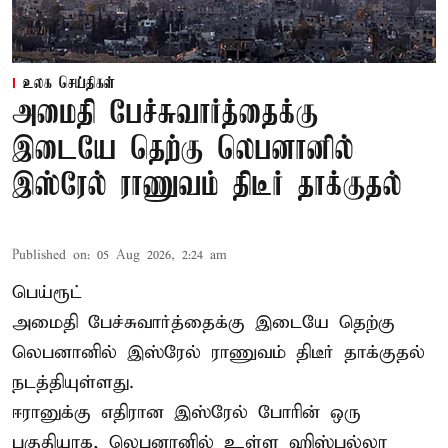
உலக செய்திகள்
அமைதி பேச்சுவார்த்தைக்கு
இடையே தெற்கு லெபனானில்
இஸ்ரேல் ராணுவம் திடீர் தாக்குதல்
Published on
:
05 Aug 2026, 2:24 am
பெய்ரூட்
அமைதி பேச்சுவார்த்தைக்கு இடையே தெற்கு
லெபனானில் இஸ்ரேல் ராணுவம் திடீர் தாக்குதல்
நடத்தியுள்ளது.
ஈரானுக்கு எதிரான இஸ்ரேல் போரின் ஒரு
பகுதியாக, லெபனானில் உள்ள ஹிஸ்புல்லா