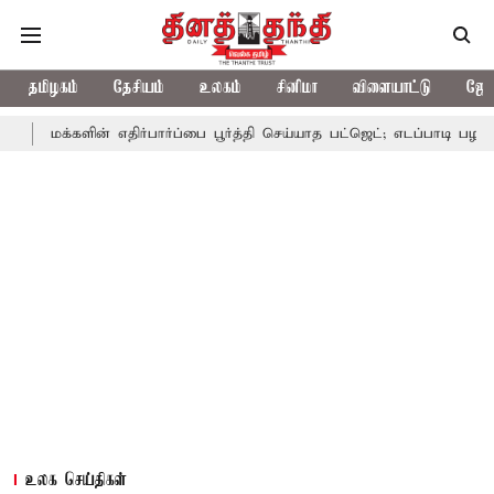
தமிழகம்
தேசியம்
உலகம்
சினிமா
விளையாட்டு
ஜோத
ளின் எதிர்பார்ப்பை பூர்த்தி செய்யாத பட்ஜெட்; எடப்பாடி பழனிசாமி
பட
உலக செய்திகள்