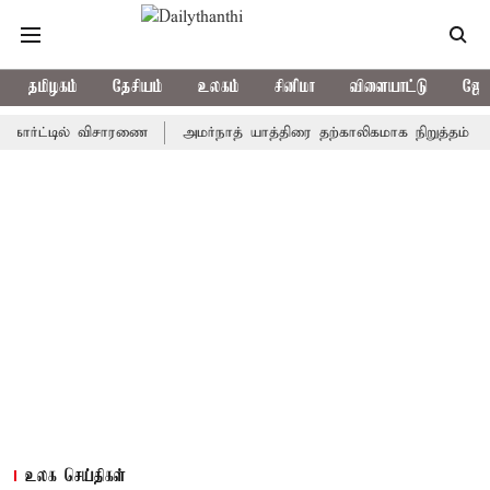
தமிழகம்
தேசியம்
உலகம்
சினிமா
விளையாட்டு
ஜோத
ட்டில் விசாரணை
அமர்நாத் யாத்திரை தற்காலிகமாக நிறுத்தம்
இமாச்
உலக செய்திகள்