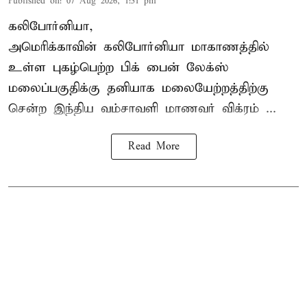
Published on
:
07 Aug 2026, 1:51 pm
கலிபோர்னியா,
அமெரிக்காவின் கலிபோர்னியா மாகாணத்தில்
உள்ள புகழ்பெற்ற பிக் பைன் லேக்ஸ்
மலைப்பகுதிக்கு தனியாக மலையேற்றத்திற்கு
சென்ற
இந்திய வம்சாவளி மாணவர்
விக்ரம் ...
Read More