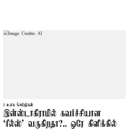
உலக செய்திகள்
இன்ஸ்டாகிராமில் கவர்ச்சியான
‘ரீல்ஸ்’ வருகிறதா?.. ஒரே கிளிக்கில்