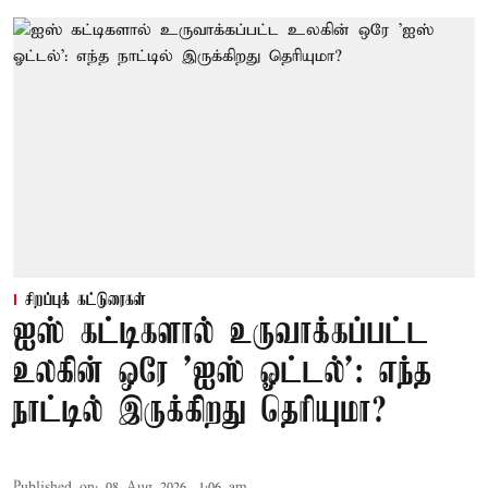
சிறப்புக் கட்டுரைகள்
ஐஸ் கட்டிகளால் உருவாக்கப்பட்ட
உலகின் ஒரே 'ஐஸ் ஓட்டல்': எந்த
நாட்டில் இருக்கிறது தெரியுமா?
Published on
:
08 Aug 2026, 1:06 am