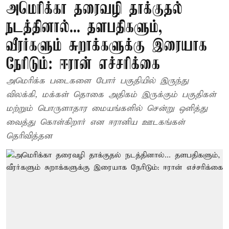
அமெரிக்கா தரைவழி தாக்குதல்
நடத்தினால்... தளபதிகளும்,
வீரர்களும் சுறாக்களுக்கு இரையாக
நேரிடும்: ஈரான் எச்சரிக்கை
அமெரிக்க படைகளை போர் பகுதியில் இருந்து
விலக்கி, மக்கள் தொகை அதிகம் இருக்கும் பகுதிகள்
மற்றும் பொருளாதார மையங்களில் சென்று ஒளித்து
வைத்து கொள்கிறார் என ஈரானிய ஊடகங்கள்
தெரிவித்தன