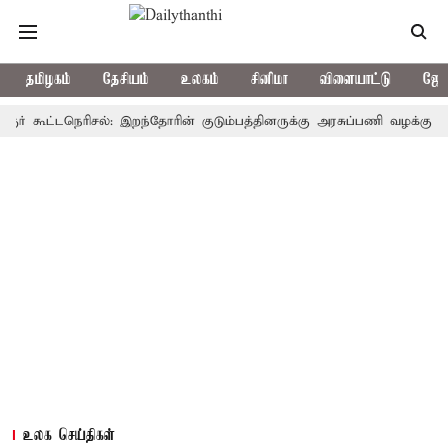
தமிழகம்
தேசியம்
உலகம்
சினிமா
விளையாட்டு
ஜோத
ூட்டநெரிசல்: இறந்தோரின் குடும்பத்தினருக்கு அரசுப்பணி வழக்கு; வரும் 14
உலக செய்திகள்