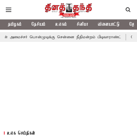
தமிழகம்
தேசியம்
உலகம்
சினிமா
விளையாட்டு
ஜோத
மைச்சர் பொன்முடிக்கு சென்னை நீதிமன்றம் பிடிவாராண்ட்
தொலைநோக
உலக செய்திகள்