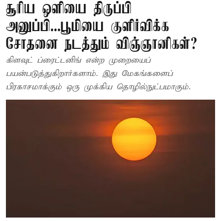
சூரிய ஒளியை திருப்பி
அனுப்பி...பூமியை குளிர்விக்க
சோதனை நடத்தும் விஞ்ஞானிகள்?
கிளவுட் ப்ரைட்டனிங் என்ற முறையைப்
பயன்படுத்துகிறார்களாம். இது மேகங்களைப்
பிரகாசமாக்கும் ஒரு முக்கிய தொழில்நுட்பமாகும்.