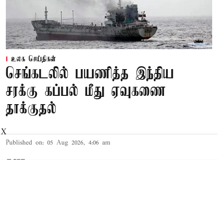
உலக செய்திகள்
செங்கடலில் பயணித்த இந்திய
சரக்கு கப்பல் மீது ஏவுகணை
தாக்குதல்
X
Published on
:
05 Aug 2026, 4:06 am
சனா,
ஈரான்
மீது அமெரிக்கா, இஸ்ரேல் இணைந்து
கடந்த பிப்ரவரி 28ம் தேதி தாக்குதல் நடத்தின.
இந்த தாக்குதலை தொடர்ந்து இஸ்ரேல், அரபு