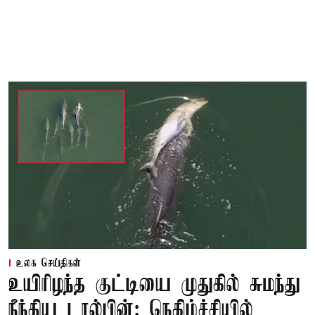
உலக செய்திகள்
உயிரிழந்த குட்டியை முதுகில் சுமந்து
நீந்திய டால்பின்: நெகிழ்ச்சியில்