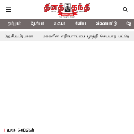
தமிழகம்
தேசியம்
உலகம்
சினிமா
விளையாட்டு
ஜோத
ிரபாகர்
மக்களின் எதிர்பார்ப்பை பூர்த்தி செய்யாத பட்ஜெட்; எடப்பாட
உலக செய்திகள்