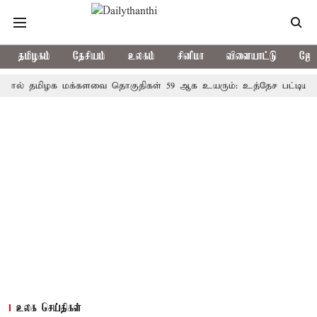
தமிழகம்
தேசியம்
உலகம்
சினிமா
விளையாட்டு
ஜோத
தமிழக மக்களவை தொகுதிகள் 59 ஆக உயரும்: உத்தேச பட்டியல் இதோ
உலக செய்திகள்