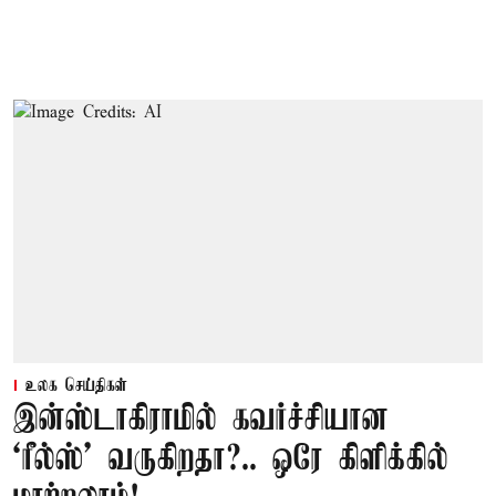
உலக செய்திகள்
இன்ஸ்டாகிராமில் கவர்ச்சியான
‘ரீல்ஸ்’ வருகிறதா?.. ஒரே கிளிக்கில்