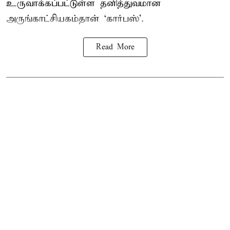
உருவாக்கப்பட்டுள்ள தனித்துவமான
அருங்காட்சியகம்தான் ‘கார்பஸ்’.
Read More