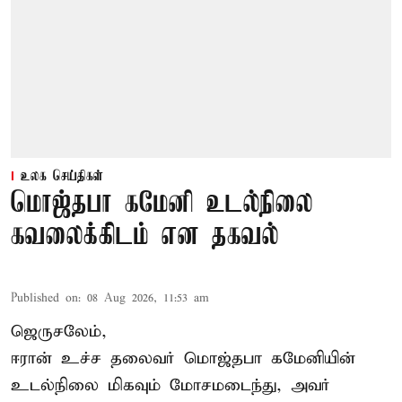
உலக செய்திகள்
மொஜ்தபா கமேனி உடல்நிலை
கவலைக்கிடம் என தகவல்
Published on
:
08 Aug 2026, 11:53 am
ஜெருசலேம்,
ஈரான் உச்ச தலைவர் மொஜ்தபா கமேனியின்
உடல்நிலை மிகவும் மோசமடைந்து, அவர்