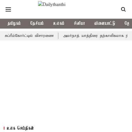
தமிழகம்
தேசியம்
உலகம்
சினிமா
விளையாட்டு
ஜோத
ீம்கோர்ட்டில் விசாரணை
அமர்நாத் யாத்திரை தற்காலிகமாக நிறுத்தம்
உலக செய்திகள்