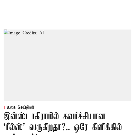
உலக செய்திகள்
இன்ஸ்டாகிராமில் கவர்ச்சியான
‘ரீல்ஸ்’ வருகிறதா?.. ஒரே கிளிக்கில்