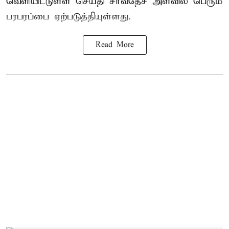
வெளியிட்டுள்ள செய்தி சர்வதேச அளவில் பெரும்
பரபரப்பை ஏற்படுத்தியுள்ளது.
Read More