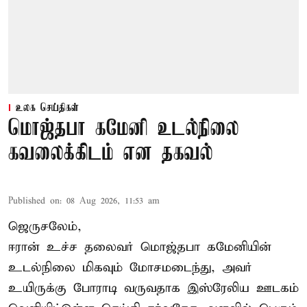
உலக செய்திகள்
மொஜ்தபா கமேனி உடல்நிலை
கவலைக்கிடம் என தகவல்
Published on
:
08 Aug 2026, 11:53 am
ஜெருசலேம்,
ஈரான் உச்ச தலைவர் மொஜ்தபா கமேனியின்
உடல்நிலை மிகவும் மோசமடைந்து, அவர்
உயிருக்கு போராடி வருவதாக இஸ்ரேலிய ஊடகம்