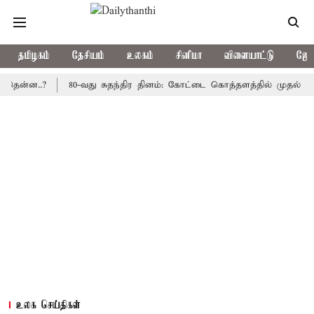
தமிழகம்
தேசியம்
உலகம்
சினிமா
விளையாட்டு
ஜோத
..?
80-வது சுதந்திர தினம்: கோட்டை கொத்தளத்தில் முதல் முறையாக
உலக செய்திகள்