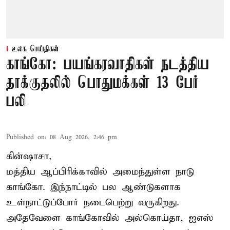
உலக செய்திகள்
காங்கோ: பயங்கரவாதிகள் நடத்திய
தாக்குதலில் பொதுமக்கள் 13 பேர்
பலி
Published on
:
08 Aug 2026, 2:46 pm
கின்ஷாசா,
மத்திய ஆப்பிரிக்காவில் அமைந்துள்ள நாடு
காங்கோ
. இந்நாட்டில் பல ஆண்டுகளாக
உள்நாட்டுப்போர் நடைபெற்று வருகிறது.
அதேவேளை காங்கோவில் அல்கொய்தா, ஐஎஸ்