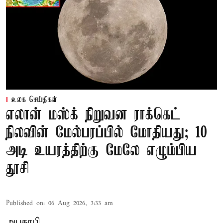
உலக செய்திகள்
எலான் மஸ்க் நிறுவன ராக்கெட்
நிலவின் மேல்பரப்பில் மோதியது; 10
அடி உயரத்திற்கு மேலே எழும்பிய
தூசி
Published on
:
06 Aug 2026, 3:33 am
அபுதாபி,