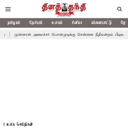
தமிழகம்
தேசியம்
உலகம்
சினிமா
விளையாட்டு
ஜோத
னாள் அமைச்சர் பொன்முடிக்கு சென்னை நீதிமன்றம் பிடிவாராண்ட்
தொ
உலக செய்திகள்