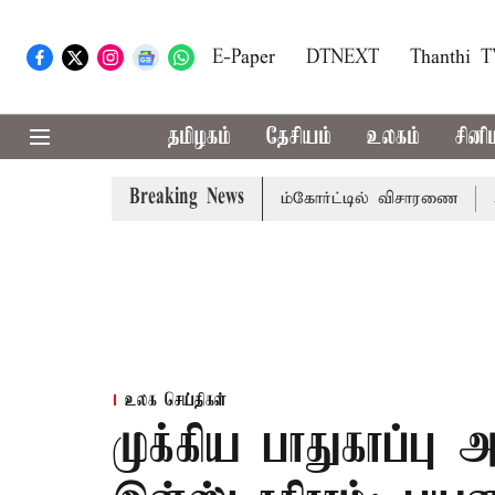
E-Paper
DTNEXT
Thanthi 
தமிழகம்
தேசியம்
உலகம்
சினி
Breaking News
ணி வழக்கு; வரும் 14ம்தேதி சுப்ரீம்கோர்ட்டில் விசாரணை
அமர்ந
உலக செய்திகள்
முக்கிய பாதுகாப்பு அ