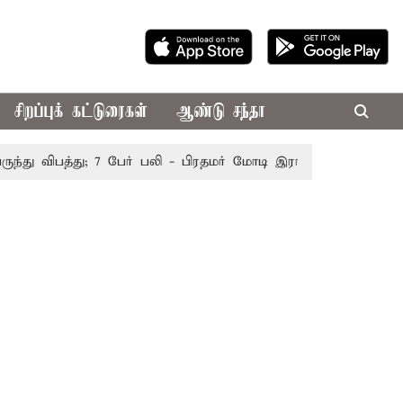
சிறப்புக் கட்டுரைகள்
ஆண்டு சந்தா
ு விபத்து; 7 பேர் பலி - பிரதமர் மோடி இரங்கல்
தொகுதி மறு