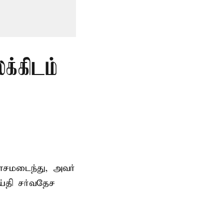
்கிடம்
சமடைந்து, அவர்
்தி சர்வதேச