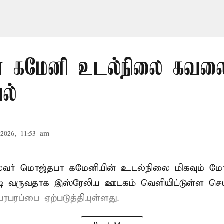
 கமேனி உடல்நிலை கவலைக
ல்
2026, 11:53 am
ைவர் மொஜ்தபா கமேனியின் உடல்நிலை மிகவும் மோ
டி வருவதாக இஸ்ரேலிய ஊடகம் வெளியிட்டுள்ள செய
ரபரப்பை ஏற்படுத்தியுள்ளது.