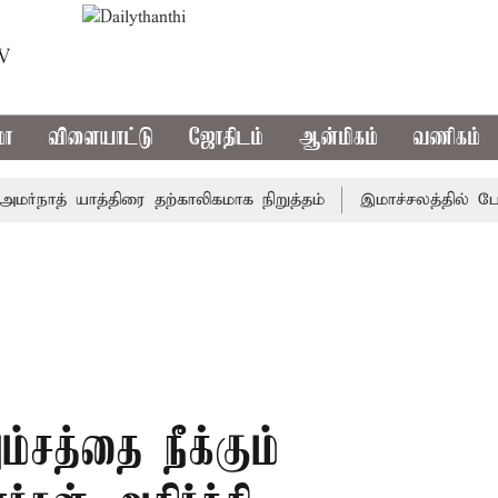
TV
மா
விளையாட்டு
ஜோதிடம்
ஆன்மிகம்
வணிகம்
ாத் யாத்திரை தற்காலிகமாக நிறுத்தம்
இமாச்சலத்தில் பேருந்த
ம்சத்தை நீக்கும்