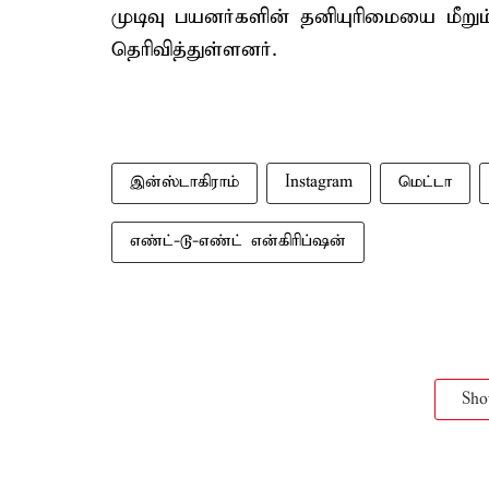
முடிவு பயனர்களின் தனியுரிமையை மீறு
தெரிவித்துள்ளனர்.
இன்ஸ்டாகிராம்
Instagram
மெட்டா
எண்ட்-டூ-எண்ட் என்கிரிப்ஷன்
Sh