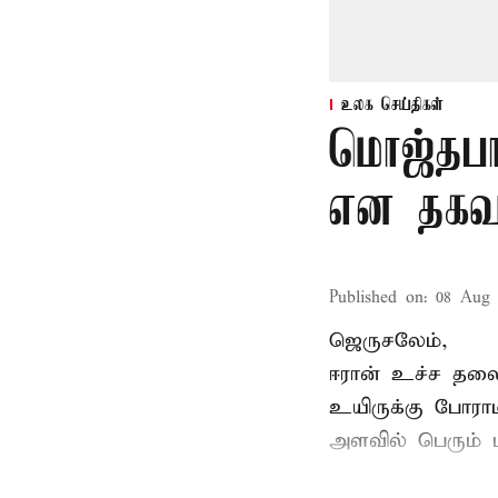
உலக செய்திகள்
மொஜ்தபா
என தகவ
Published on
:
08 Aug 
ஜெருசலேம்,
ஈரான் உச்ச தல
உயிருக்கு போரா
அளவில் பெரும் ப