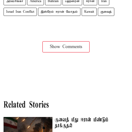
அமெரிக்கா
America
Bahrain
பஹ்ரைன்
ஈரான்
Iran
Israel Iran Conflict
இஸ்ரேல் ஈரான் மோதல்
Kuwait
குவைத்
Show Comments
Related Stories
குவைத் மீது ஈரான் மீண்டும்
தாக்குதல்