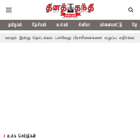
தமிழகம்
தேசியம்
உலகம்
சினிமா
விளையாட்டு
ஜோத
று தொடக்கம்: பல்வேறு பிரச்சினைகளை எழுப்ப எதிர்க்கட்சிகள் திட்டம்
உலக செய்திகள்