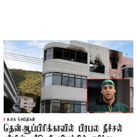
உலக செய்திகள்
தென்ஆப்பிரிக்காவில் பிரபல நீச்சல்