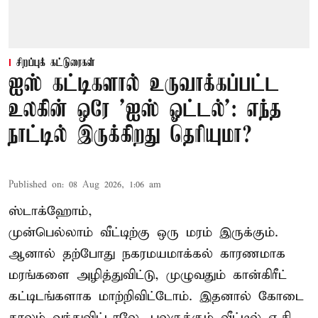
சிறப்புக் கட்டுரைகள்
ஐஸ் கட்டிகளால் உருவாக்கப்பட்ட
உலகின் ஒரே 'ஐஸ் ஓட்டல்': எந்த
நாட்டில் இருக்கிறது தெரியுமா?
Published on
:
08 Aug 2026, 1:06 am
ஸ்டாக்ஹோம்,
முன்பெல்லாம் வீட்டிற்கு ஒரு மரம் இருக்கும்.
ஆனால் தற்போது நகரமயமாக்கல் காரணமாக
மரங்களை அழித்துவிட்டு, முழுவதும் கான்கிரீட்
கட்டிடங்களாக மாற்றிவிட்டோம். இதனால் கோடை
காலம் வந்துவிட்டாலே, பலருக்கும் வீட்டில் ஏ.சி.