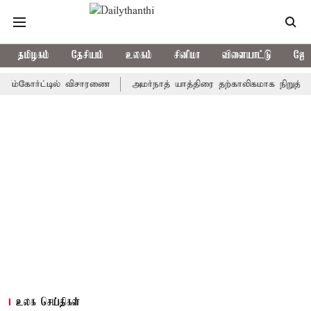
தமிழகம்
தேசியம்
உலகம்
சினிமா
விளையாட்டு
ஜோத
ோர்ட்டில் விசாரணை
அமர்நாத் யாத்திரை தற்காலிகமாக நிறுத்தம்
இ
உலக செய்திகள்