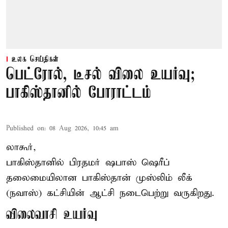
உலக செய்திகள்
பெட்ரோல், டீசல் விலை உயர்வு;
பாகிஸ்தானில் போராட்டம்
Published on
:
08 Aug 2026, 10:45 am
லாகூர்,
பாகிஸ்தானில் பிரதமர் ஷபாஸ் ஷெரீப்
தலைமையிலான
பாகிஸ்தான்
முஸ்லிம் லீக்
(நவாஸ்) கட்சியின் ஆட்சி நடைபெற்று வருகிறது.
விலைவாசி உயர்வு