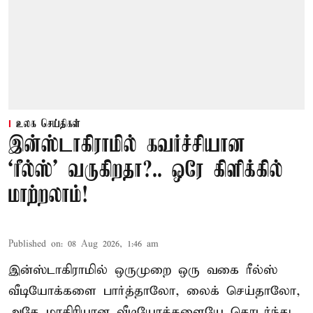
உலக செய்திகள்
இன்ஸ்டாகிராமில் கவர்ச்சியான
‘ரீல்ஸ்’ வருகிறதா?.. ஒரே கிளிக்கில்
மாற்றலாம்!
Published on
:
08 Aug 2026, 1:46 am
இன்ஸ்டாகிராமில் ஒருமுறை ஒரு வகை ரீல்ஸ்
வீடியோக்களை பார்த்தாலோ, லைக் செய்தாலோ,
அதே மாதிரியான வீடியோக்களையே தொடர்ந்து