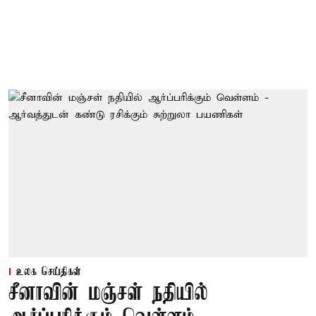
உலக செய்திகள்
சீனாவின் மஞ்சள் நதியில்