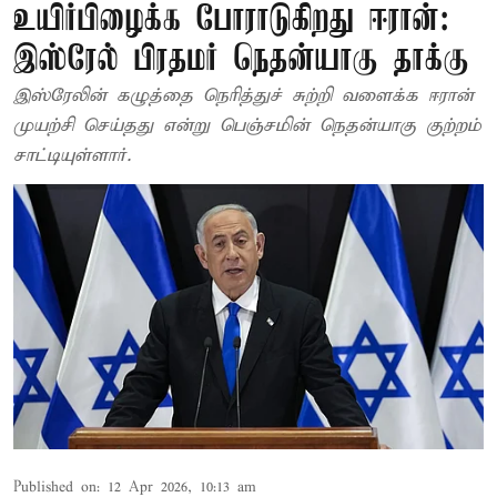
உயிர்பிழைக்க போராடுகிறது ஈரான்:
இஸ்ரேல் பிரதமர் நெதன்யாகு தாக்கு
இஸ்ரேலின் கழுத்தை நெரித்துச் சுற்றி வளைக்க ஈரான்
முயற்சி செய்தது என்று பெஞ்சமின் நெதன்யாகு குற்றம்
சாட்டியுள்ளார்.
Published on
:
12 Apr 2026, 10:13 am