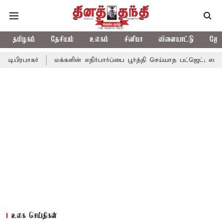
தமிழகம்
தேசியம்
உலகம்
சினிமா
விளையாட்டு
ஜோத
ர்
மக்களின் எதிர்பார்ப்பை பூர்த்தி செய்யாத பட்ஜெட்; எடப்பாடி பழனி
உலக செய்திகள்