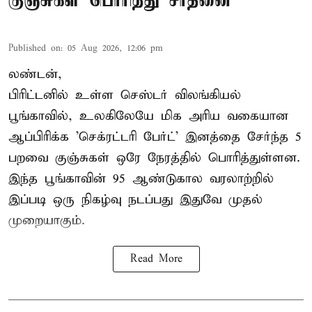
குஞ்சுகள் பொரித்து சாதனை
Published on
:
05 Aug 2026, 12:06 pm
லண்டன்,
பிரிட்டனில் உள்ள செஸ்டர்
விலங்கியல்
பூங்காவில்
, உலகிலேயே மிக அரிய வகையான
ஆப்பிரிக்க 'செக்ரட்டரி பேர்ட்' இனத்தை சேர்ந்த 5
பறவை குஞ்சுகள் ஒரே நேரத்தில் பொரித்துள்ளன.
இந்த பூங்காவின் 95 ஆண்டுகால வரலாற்றில்
இப்படி ஒரு நிகழ்வு நடப்பது இதுவே முதல்
முறையாகும்.
Read More