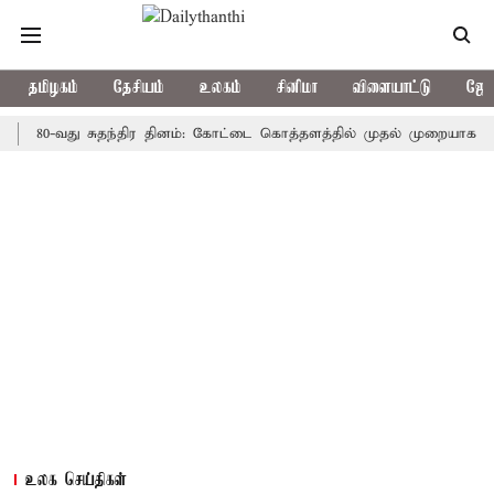
தமிழகம்
தேசியம்
உலகம்
சினிமா
விளையாட்டு
ஜோத
-வது சுதந்திர தினம்: கோட்டை கொத்தளத்தில் முதல் முறையாக தேசிய கொட
உலக செய்திகள்