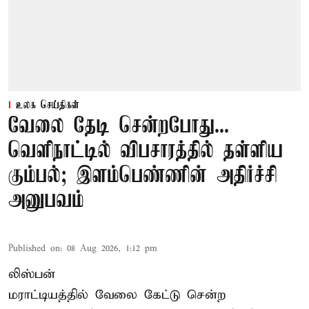
உலக செய்திகள்
வேலை தேடி சென்றபோது...
வெளிநாட்டில் விபசாரத்தில் தள்ளிய
கும்பல்; இளம்பெண்ணின் அதிர்ச்சி
அனுபவம்
Published on
:
08 Aug 2026, 1:12 pm
லிஸ்பன்
மராட்டியத்தில் வேலை கேட்டு சென்ற