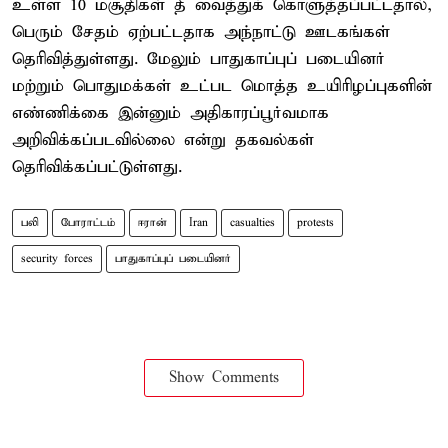
உள்ள 10 மசூதிகள் தீ வைத்துக் கொளுத்தப்பட்டதால்,
பெரும் சேதம் ஏற்பட்டதாக அந்நாட்டு ஊடகங்கள்
தெரிவித்துள்ளது. மேலும் பாதுகாப்புப் படையினர்
மற்றும் பொதுமக்கள் உட்பட மொத்த உயிரிழப்புகளின்
எண்ணிக்கை இன்னும் அதிகாரப்பூர்வமாக
அறிவிக்கப்படவில்லை என்று தகவல்கள்
தெரிவிக்கப்பட்டுள்ளது.
பலி
போராட்டம்
ஈரான்
Iran
casualties
protests
security forces
பாதுகாப்புப் படையினர்
Show Comments