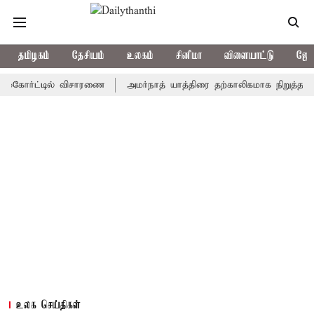
தமிழகம்
தேசியம்
உலகம்
சினிமா
விளையாட்டு
ஜோத
ர்ட்டில் விசாரணை
அமர்நாத் யாத்திரை தற்காலிகமாக நிறுத்தம்
இம
உலக செய்திகள்