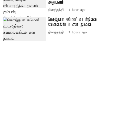
அனுபவம்
தினத்தந்தி
1 hour ago
மொஜ்தபா கமேனி உடல்நிலை
கவலைக்கிடம் என தகவல்
தினத்தந்தி
3 hours ago