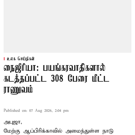
உலக செய்திகள்
நைஜீரியா: பயங்கரவாதிகளால்
கடத்தப்பட்ட 308 பேரை மீட்ட
ராணுவம்
Published on
:
07 Aug 2026, 2:04 pm
அபுஜா,
மேற்கு ஆப்பிரிக்காவில் அமைந்துள்ள நாடு