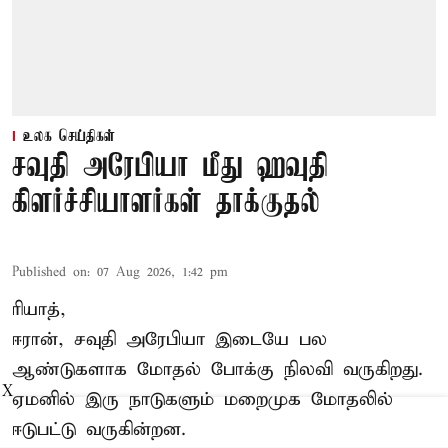
உலக செய்திகள்
சவுதி அரேபியா மீது ஹவுதி
கிளர்ச்சியாளர்கள் தாக்குதல்
Published on
:
07 Aug 2026, 1:42 pm
ரியாத்,
ஈரான்,
சவுதி அரேபியா
இடையே பல
ஆண்டுகளாக மோதல் போக்கு நிலவி வருகிறது.
X
ஏமனில் இரு நாடுகளும் மறைமுக மோதலில்
ஈடுபட்டு வருகின்றன.