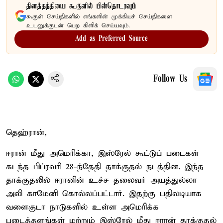
தினத்தந்தியை கூகுளில் பின்தொடரவும்
கூகுள் செய்திகளில் எங்களின் முக்கியச் செய்திகளை
உடனுக்குடன் பெற கிளிக் செய்யவும்.
Add as Preferred Source
Follow Us
தெஹ்ரான்,
ஈரான் மீது அமெரிக்கா, இஸ்ரேல் கூட்டுப் படைகள்
கடந்த பிப்ரவரி 28-ந்தேதி தாக்குதல் நடத்தின. இந்த
தாக்குதலில் ஈரானின் உச்ச தலைவர் அயத்துல்லா
அலி காமேனி கொல்லப்பட்டார். இதற்கு பதிலடியாக
வளைகுடா நாடுகளில் உள்ள அமெரிக்க
படைத்தளங்கள் மற்றும் இஸ்ரேல் மீது ஈரான் தாக்குதல்