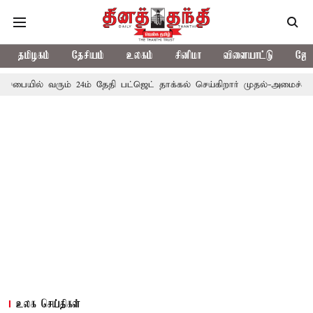
தமிழகம்
தேசியம்
உலகம்
சினிமா
விளையாட்டு
ஜோத
ரும் 24ம் தேதி பட்ஜெட் தாக்கல் செய்கிறார் முதல்-அமைச்சர் ரங்கசாமி
உலக செய்திகள்