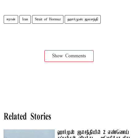
ஈரான்
Iran
Strait of Hormuz
ஹார்முஸ் ஜலசந்தி
Show Comments
Related Stories
ஹார்முஸ் ஜலசந்தியில் 2 எண்ணெய்