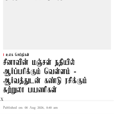
உலக செய்திகள்
சீனாவின் மஞ்சள் நதியில்
ஆர்ப்பரிக்கும் வெள்ளம் -
ஆர்வத்துடன் கண்டு ரசிக்கும்
சுற்றுலா பயணிகள்
X
Published on
:
08 Aug 2026, 8:40 am