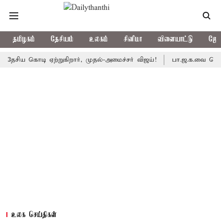
தமிழகம்
தேசியம்
உலகம்
சினிமா
விளையாட்டு
ஜோத
கொடி ஏற்றுகிறார், முதல்-அமைச்சர் விஜய்!
பா.ஜ.க.வை நெருங்குகிற
உலக செய்திகள்