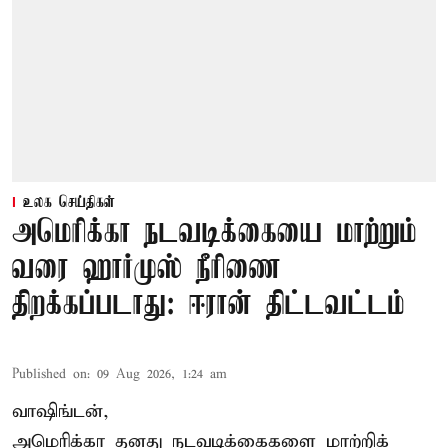
உலக செய்திகள்
அமெரிக்கா நடவடிக்கையை மாற்றும்
வரை ஹார்முஸ் நீரிணை
திறக்கப்படாது: ஈரான் திட்டவட்டம்
Published on
:
09 Aug 2026, 1:24 am
வாஷிங்டன்,
அமெரிக்கா தனது நடவடிக்கைகளை மாற்றிக்