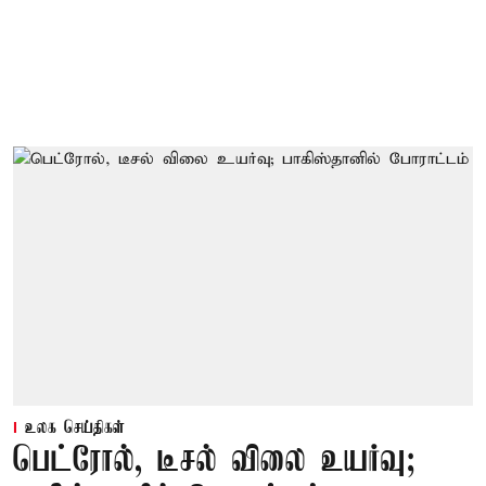
உலக செய்திகள்
பெட்ரோல், டீசல் விலை உயர்வு;