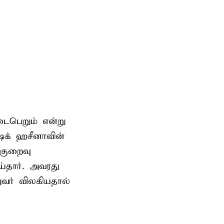
டைபெறும் என்று
ேக் ஹசீனாவின்
குறைவு
தார். அவரது
வர் விலகியதால்