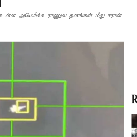
்
 உள்ள அமெரிக்க ராணுவ தளங்கள் மீது ஈரான்
R