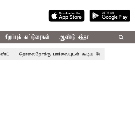
சிறப்புக் கட்டுரைகள்
ஆண்டு சந்தா
தொலைநோக்கு பார்வையுடன் கூடிய வேளாண் பட்ஜெட்: முதல்-அம