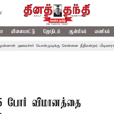
TV
மா
விளையாட்டு
ஜோதிடம்
ஆன்மிகம்
வணிகம்
 அமைச்சர் பொன்முடிக்கு சென்னை நீதிமன்றம் பிடிவாராண்ட்
15 போர் விமானத்தை