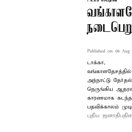
உலக செய்திகள்
வங்காளதே
நடைபெறும
Published on
:
06 Aug 
டாக்கா,
வங்காளதேசத்தில்
அந்நாட்டு தேர்த
நெருங்கிய ஆதரவ
காரணமாக கடந்த
பதவிக்காலம் மு
புதிய ஜனாதிபதிய