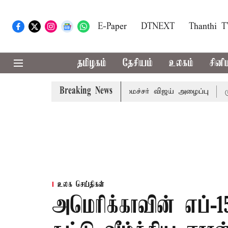
E-Paper
DTNEXT
Thanthi 
தமிழகம்
தேசியம்
உலகம்
சினி
Breaking News
ள் கூட்டத்துக்கு முதல்-அமைச்சர் விஜய் அழைப்பு
முன்னாள்
உலக செய்திகள்
அமெரிக்காவின் எப்-