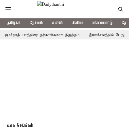
தமிழகம்
தேசியம்
உலகம்
சினிமா
விளையாட்டு
ஜோத
நாத் யாத்திரை தற்காலிகமாக நிறுத்தம்
இமாச்சலத்தில் பேருந்து விபத்
உலக செய்திகள்