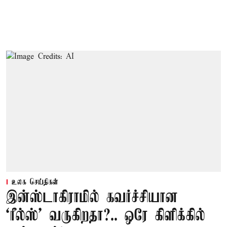
உலக செய்திகள்
இன்ஸ்டாகிராமில் கவர்ச்சியான
‘ரீல்ஸ்’ வருகிறதா?.. ஒரே கிளிக்கில்