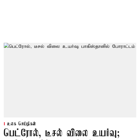
உலக செய்திகள்
பெட்ரோல், டீசல் விலை உயர்வு;