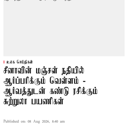
உலக செய்திகள்
சீனாவின் மஞ்சள் நதியில்
ஆர்ப்பரிக்கும் வெள்ளம் -
ஆர்வத்துடன் கண்டு ரசிக்கும்
சுற்றுலா பயணிகள்
Published on
:
08 Aug 2026, 8:40 am