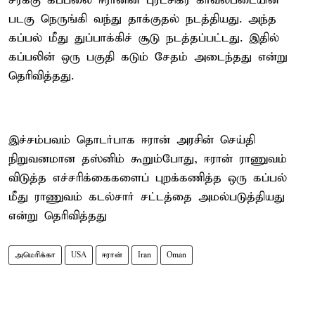
சரக்கு கப்பலை ஈரானின் புரட்சிகர காவல்படையின்
படகு நெருங்கி வந்து தாக்குதல் நடத்தியது. அந்த
கப்பல் மீது துப்பாக்கிச் சூடு நடத்தப்பட்டது. இதில்
கப்பலின் ஒரு பகுதி கடும் சேதம் அடைந்தது என்று
தெரிவித்தது.
இச்சம்பவம் தொடர்பாக ஈரான் அரசின் செய்தி
நிறுவனமான தஸ்னிம் கூறும்போது, ஈரான் ராணுவம்
விடுத்த எச்சரிக்கைகளைப் புறக்கணித்த ஒரு கப்பல்
மீது ராணுவம் கடல்சார் சட்டத்தை அமல்படுத்தியது
என்று தெரிவித்தது
அமெரிக்கா
USA
ஈரான்
Iran
Oman