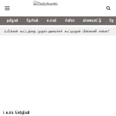
தமிழகம்
தேசியம்
உலகம்
சினிமா
விளையாட்டு
ஜோத
.க்கள் கூட்டத்தை முதல்-அமைச்சர் கூட்டியதன் பின்னணி என்ன?
தமிழகத
உலக செய்திகள்