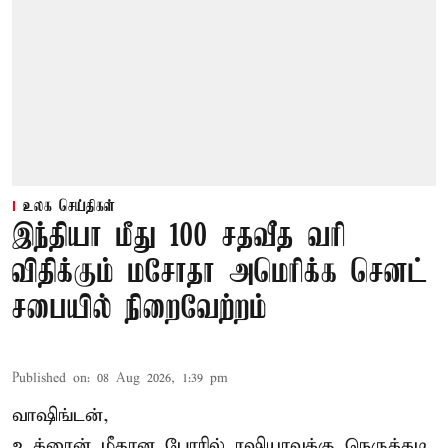
உலக செய்திகள்
இந்தியா மீது 100 சதவீத வரி
விதிக்கும் மசோதா அமெரிக்க செனட்
சபையில் நிறைவேற்றம்
Published on
:
08 Aug 2026, 1:39 pm
வாஷிங்டன்,
உக்ரைன் மீதான போரில் ரஷியாவுக்கு நெருக்கடி