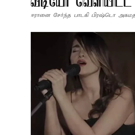
வீடியோ வெளியிட்ட 
ஈரானை சேர்ந்த பாடகி பிரஷ்டொ அகமத