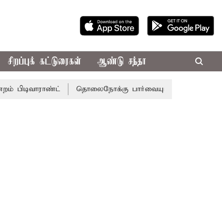
சிறப்புக் கட்டுரைகள்
ஆண்டு சந்தா
ாராண்ட்
தொலைநோக்கு பார்வையுடன் கூடிய வேளாண் பட்ஜெட