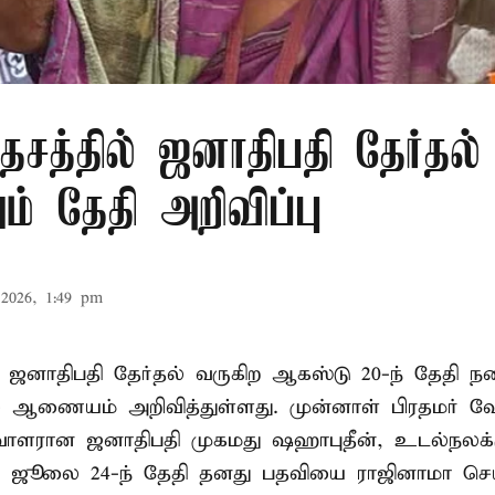
சத்தில் ஜனாதிபதி தேர்தல்
் தேதி அறிவிப்பு
2026, 1:49 pm
 ஜனாதிபதி தேர்தல் வருகிற ஆகஸ்டு 20-ந் தேதி ந
ல் ஆணையம் அறிவித்துள்ளது. முன்னாள் பிரதமர் ஷ
ாளரான ஜனாதிபதி முகமது ஷஹாபுதீன், உடல்நலக்
 ஜூலை 24-ந் தேதி தனது பதவியை ராஜினாமா செய்