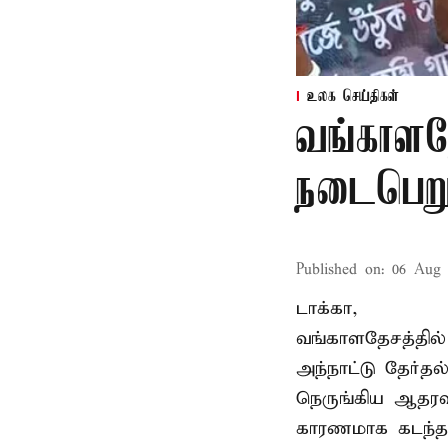
உலக செய்திகள்
வங்காளதே
நடைபெறும
Published on
:
06 Aug 
டாக்கா,
வங்காளதேசத்தில்
அந்நாட்டு தேர்த
நெருங்கிய ஆதரவ
காரணமாக கடந்த