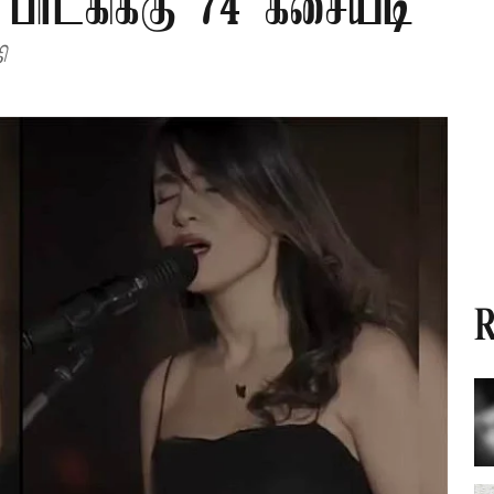
பாடகிக்கு 74 கசையடி
ி
R