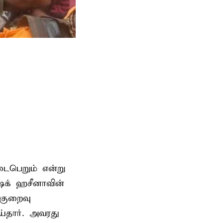
டைபெறும் என்று
ேக் ஹசீனாவின்
குறைவு
தார். அவரது