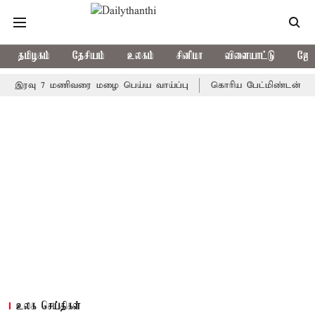
தமிழகம்
தேசியம்
உலகம்
சினிமா
விளையாட்டு
ஜோத
ரவு 7 மணிவரை மழை பெய்ய வாய்ப்பு
கொரிய பேட்மிண்டன் இறுதி போட
உலக செய்திகள்