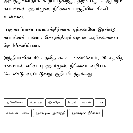
அளித்துள்ளதாக கூறப்படுகிறது. தற்போது 2 ஆயிரம்
கப்பல்கள் ஹார்முஸ் நீரிணை பகுதியில் சிக்கி
உள்ளன.
பாதுகாப்பான பயணத்திற்காக ஏற்கனவே இரண்டு
கப்பல்கள் பணம் செலுத்தியுள்ளதாக அறிக்கைகள்
தெரிவிக்கின்றன.
இந்தியாவின் 40 சதவீத கச்சா எண்ணெய், 90 சதவீத
சமையல் எரிவாயு ஹார்முஸ் நீரிணை வழியாக
கொண்டு வரப்படுவது குறிப்பிடத்தக்கது.
அமெரிக்கா
America
இஸ்ரேல்
Isreal
ஈரான்
Iran
சுங்க கட்டணம்
ஹார்முஸ் ஜலசந்தி
ஹார்முஸ் நீரிணை