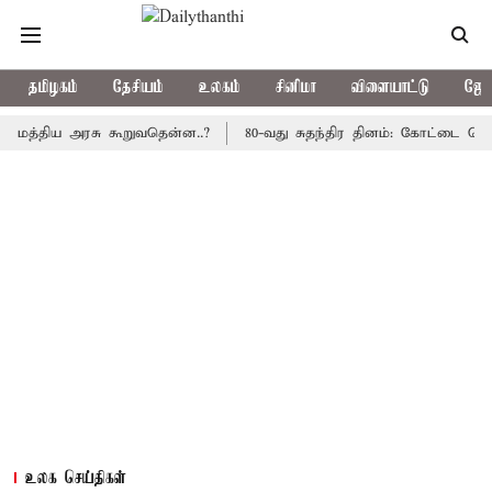
தமிழகம்
தேசியம்
உலகம்
சினிமா
விளையாட்டு
ஜோத
த்திய அரசு கூறுவதென்ன..?
80-வது சுதந்திர தினம்: கோட்டை கொத்தளத
உலக செய்திகள்