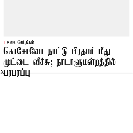
உலக செய்திகள்
கொசோவோ நாட்டு பிரதமர் மீது
முட்டை வீச்சு; நாடாளுமன்றத்தில்
பரபரப்பு
X
Published on
:
09 Aug 2026, 5:25 am
கொசேவோ நாட்டின் நாடாளுமன்ற
கூட்டத்தொடரின் போது இடைக்கால பிரதமராக
பதவியேற்றுள்ள அல்பின் குர்தி மீது எதிர்க்கட்சி
எம்பி முட்டை வீசிய சம்பவம் அதிர்ச்சியை