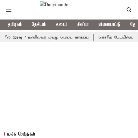
தமிழகம்
தேசியம்
உலகம்
சினிமா
விளையாட்டு
ஜோத
 இரவு 7 மணிவரை மழை பெய்ய வாய்ப்பு
கொரிய பேட்மிண்டன் இறுதி 
உலக செய்திகள்