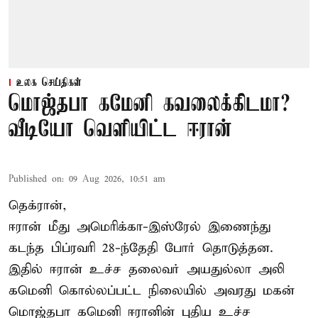
உலக செய்திகள்
மொஜ்தபா கமேனி கவலைக்கிடமா?
வீடியோ வெளியிட்ட ஈரான்
Published on
:
09 Aug 2026, 10:51 am
தெக்ரான்,
ஈரான் மீது அமெரிக்கா-இஸ்ரேல் இணைந்து
கடந்த பிப்ரவரி 28-ந்தேதி போர் தொடுத்தன.
இதில் ஈரான் உச்ச தலைவர் அயதுல்லா அலி
கமெனி கொல்லப்பட்ட நிலையில் அவரது மகன்
மொஜ்தபா கமெனி ஈரானின் புதிய உச்ச