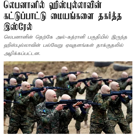
லெபனானில் ஹிஸ்புல்லாவின்
கட்டுப்பாட்டு மையங்களை தகர்த்த
இஸ்ரேல்
லெபனானின் தெற்கே அல்-கத்ரானி பகுதியில் இருந்த
ஹிஸ்புல்லாவின் பல்வேறு ஏவுதளங்கள் தாக்குதலில்
அழிக்கப்பட்டன.