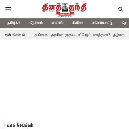
தமிழகம்
தேசியம்
உலகம்
சினிமா
விளையாட்டு
ஜோத
ி
த.வெ.க. அரசின் முதல் பட்ஜெட்: மாற்றமா?, தடுமாற்றமா?
சட்ட
உலக செய்திகள்