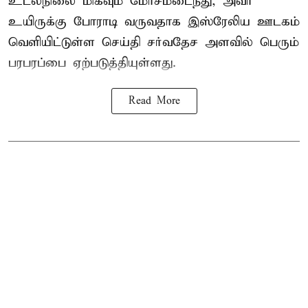
உடல்நிலை மிகவும் மோசமடைந்து, அவர்
உயிருக்கு போராடி வருவதாக இஸ்ரேலிய ஊடகம்
வெளியிட்டுள்ள செய்தி சர்வதேச அளவில் பெரும்
பரபரப்பை ஏற்படுத்தியுள்ளது.
Read More