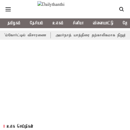
தமிழகம்
தேசியம்
உலகம்
சினிமா
விளையாட்டு
ஜோத
கோர்ட்டில் விசாரணை
அமர்நாத் யாத்திரை தற்காலிகமாக நிறுத்தம்
இ
உலக செய்திகள்