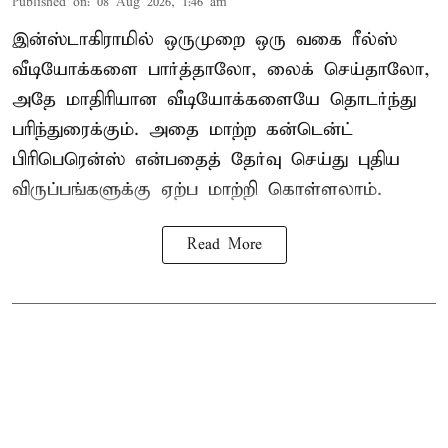
Published on
:
08 Aug 2026, 1:46 am
இன்ஸ்டாகிராமில் ஒருமுறை ஒரு வகை ரீல்ஸ்
வீடியோக்களை பார்த்தாலோ, லைக் செய்தாலோ,
அதே மாதிரியான வீடியோக்களையே தொடர்ந்து
பரிந்துரைக்கும். அதை மாற்ற கன்டென்ட்
பிரிபெரென்ஸ் என்பதைத் தேர்வு செய்து புதிய
விருப்பங்களுக்கு ஏற்ப மாற்றி கொள்ளலாம்.
Read More