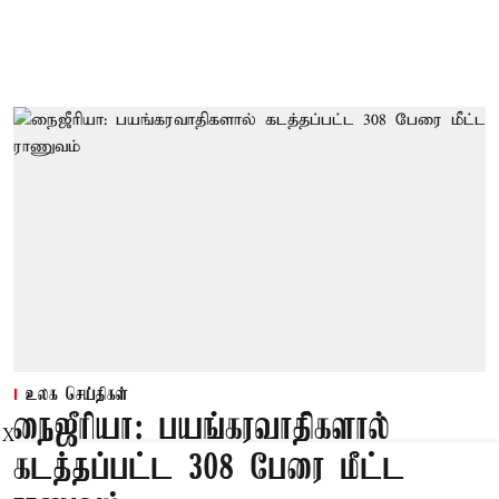
உலக செய்திகள்
நைஜீரியா: பயங்கரவாதிகளால்
X
கடத்தப்பட்ட 308 பேரை மீட்ட