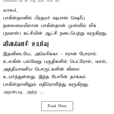
Published on
:
08 Aug 2026, 10:45 am
லாகூர்,
பாகிஸ்தானில் பிரதமர் ஷபாஸ் ஷெரீப்
தலைமையிலான
பாகிஸ்தான்
முஸ்லிம் லீக்
(நவாஸ்) கட்சியின் ஆட்சி நடைபெற்று வருகிறது.
விலைவாசி உயர்வு
இதனிடையே, அமெரிக்கா - ஈரான் போரால்
உலகின் பல்வேறு பகுதிகளில் பெட்ரோல், டீசல்,
அத்தியாவசிய பொருட்களின் விலை
உயர்ந்துள்ளது. இந்த போரின் தாக்கம்
பாகிஸ்தானிலும் எதிரொலித்து வருகிறது.
அதன்படி, அந்ந ...
Read More