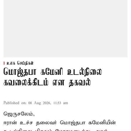
உலக செய்திகள்
மொஜ்தபா கமேனி உடல்நிலை
கவலைக்கிடம் என தகவல்
Published on
:
08 Aug 2026, 11:53 am
ஜெருசலேம்,
ஈரான் உச்ச தலைவர் மொஜ்தபா கமேனியின்