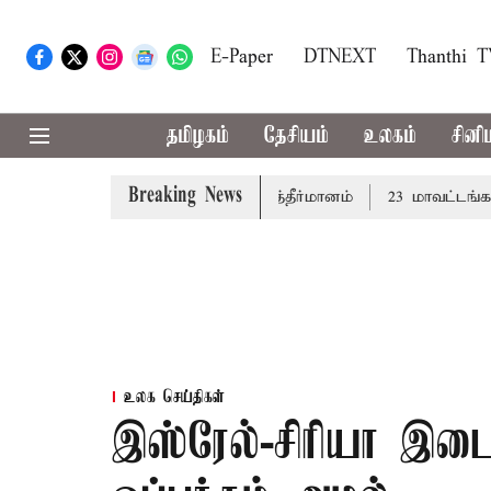
E-Paper
DTNEXT
Thanthi 
தமிழகம்
தேசியம்
உலகம்
சினி
Breaking News
்து: சட்டமன்றத்தில் நாளை தனித்தீர்மானம்
23 மாவட்டங்களில்
உலக செய்திகள்
இஸ்ரேல்-சிரியா இடை