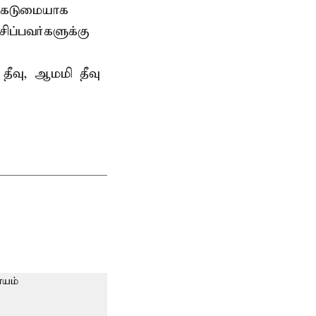
் கடுமையாக
ிப்பவர்களுக்கு
ீவு, ஆமமி தீவு