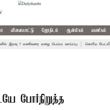
TV
மா
விளையாட்டு
ஜோதிடம்
ஆன்மிகம்
வணிகம்
 இரவு 7 மணிவரை மழை பெய்ய வாய்ப்பு
கொரிய பேட்மிண்டன்
யே போர்நிறுத்த