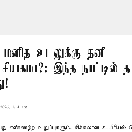
. மனித உடலுக்கு தனி
்சியகமா?: இந்த நாட்டில் த
ு!
2026, 1:14 am
து எண்ணற்ற உறுப்புகளும், சிக்கலான உயிரியல் ச