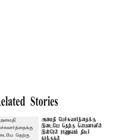
elated Stories
அமைதி பேச்சுவார்த்தைக்கு
இடையே தெற்கு லெபனானில்
இஸ்ரேல் ராணுவம் திடீர்
தாக்குதல்