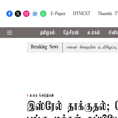
E-Paper
DTNEXT
Thanthi 
தமிழகம்
தேசியம்
உலகம்
சினி
Breaking News
ழனி கோவில் நில மோசடி: கைதானவர் சிறையில் உயிரிழப்பு
த
உலக செய்திகள்
இஸ்ரேல் தாக்குதல்;