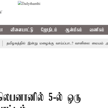
TV
மா
விளையாட்டு
ஜோதிடம்
ஆன்மிகம்
வணிகம்
மிழகத்தில் இன்று மழைக்கு வாய்ப்பா..? வானிலை மையம் அப்டேட
 லெபனானில் 5-ல் ஒரு