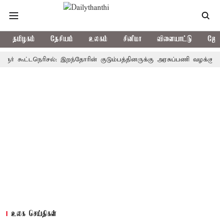
தமிழகம்
தேசியம்
உலகம்
சினிமா
விளையாட்டு
ஜோத
ூட்டநெரிசல்: இறந்தோரின் குடும்பத்தினருக்கு அரசுப்பணி வழக்கு; வரும் 14
உலக செய்திகள்