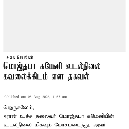
உலக செய்திகள்
மொஜ்தபா கமேனி உடல்நிலை
கவலைக்கிடம் என தகவல்
Published on
:
08 Aug 2026, 11:53 am
ஜெருசலேம்,
ஈரான் உச்ச தலைவர் மொஜ்தபா கமேனியின்
உடல்நிலை மிகவும் மோசமடைந்து, அவர்