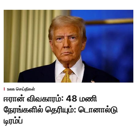
உலக செய்திகள்
ஈரான் விவகாரம்: 48 மணி
நேரங்களில் தெரியும்: டொனால்டு
டிரம்ப்