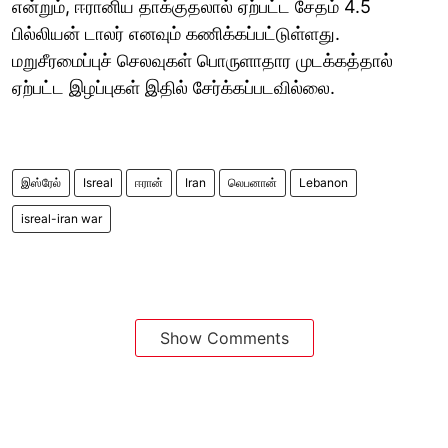
என்றும், ஈரானிய தாக்குதலால் ஏற்பட்ட சேதம் 4.5
பில்லியன் டாலர் எனவும் கணிக்கப்பட்டுள்ளது.
மறுசீரமைப்புச் செலவுகள் பொருளாதார முடக்கத்தால்
ஏற்பட்ட இழப்புகள் இதில் சேர்க்கப்படவில்லை.
இஸ்ரேல்
Isreal
ஈரான்
Iran
லெபனான்
Lebanon
isreal-iran war
Show Comments