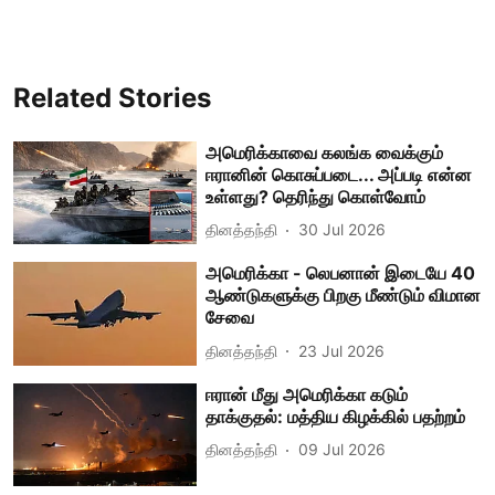
Related Stories
அமெரிக்காவை கலங்க வைக்கும்
ஈரானின் கொசுப்படை... அப்படி என்ன
உள்ளது? தெரிந்து கொள்வோம்
தினத்தந்தி
30 Jul 2026
அமெரிக்கா - லெபனான் இடையே 40
ஆண்டுகளுக்கு பிறகு மீண்டும் விமான
சேவை
தினத்தந்தி
23 Jul 2026
ஈரான் மீது அமெரிக்கா கடும்
தாக்குதல்: மத்திய கிழக்கில் பதற்றம்
தினத்தந்தி
09 Jul 2026