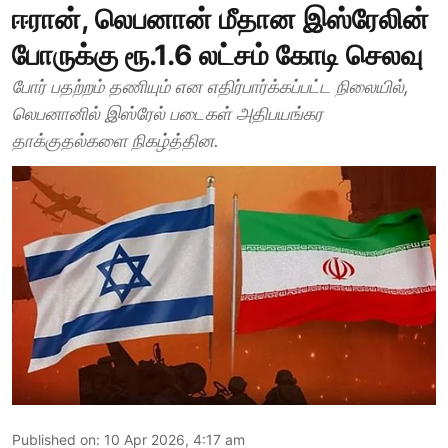
ஈரான், லெபனான் மீதான இஸ்ரேலின்
போருக்கு ரூ.1.6 லட்சம் கோடி செலவு
போர் பதற்றம் தணியும் என எதிர்பார்க்கப்பட்ட நிலையில்,
லெபனானில் இஸ்ரேல் படைகள் அதிபயங்கர
தாக்குதல்களை நிகழ்த்தின.
Published on
:
10 Apr 2026, 4:17 am