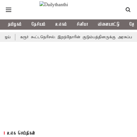
தமிழகம்
தேசியம்
உலகம்
சினிமா
விளையாட்டு
ஜோத
கரூர் கூட்டநெரிசல்: இறந்தோரின் குடும்பத்தினருக்கு அரசுப்பணி வழக்கு
உலக செய்திகள்