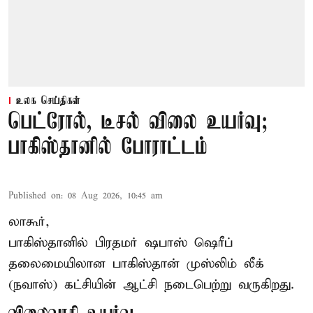
உலக செய்திகள்
பெட்ரோல், டீசல் விலை உயர்வு;
பாகிஸ்தானில் போராட்டம்
Published on
:
08 Aug 2026, 10:45 am
லாகூர்,
பாகிஸ்தானில் பிரதமர் ஷபாஸ் ஷெரீப்
தலைமையிலான
பாகிஸ்தான்
முஸ்லிம் லீக்
(நவாஸ்) கட்சியின் ஆட்சி நடைபெற்று வருகிறது.