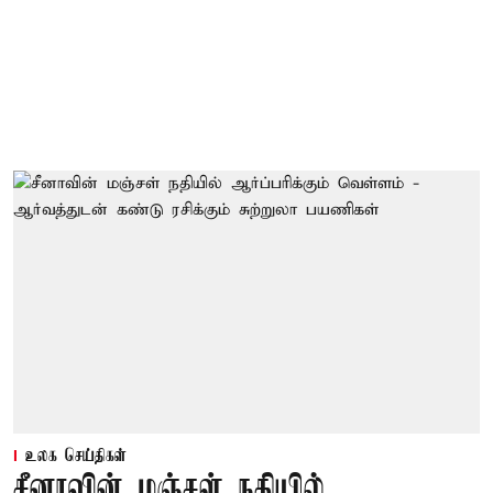
உலக செய்திகள்
சீனாவின் மஞ்சள் நதியில்