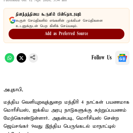
Published on
:
12 Apr 2026, 5:34 am
தினத்தந்தியை கூகுளில் பின்தொடரவும்
கூகுள் செய்திகளில் எங்களின் முக்கியச் செய்திகளை
உடனுக்குடன் பெற கிளிக் செய்யவும்.
Add as Preferred Source
Follow Us
அபுதாபி,
மத்திய வெளியுறவுத்துறை மந்திரி 4 நாட்கள் பயணமாக
மொரீசியஸ், ஐக்கிய அரபு நாடுகளுக்கு சுற்றுப்பயணம்
மேற்கொண்டுள்ளார். அதன்படி, மொரீசியஸ் சென்ற
ஜெய்சங்கர் 9வது இந்திய பெருங்கடல் மாநாட்டில்