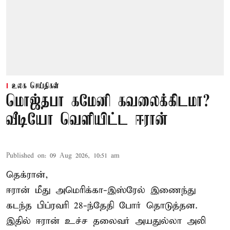
உலக செய்திகள்
மொஜ்தபா கமேனி கவலைக்கிடமா?
வீடியோ வெளியிட்ட ஈரான்
Published on
:
09 Aug 2026, 10:51 am
தெக்ரான்,
ஈரான் மீது அமெரிக்கா-இஸ்ரேல் இணைந்து
கடந்த பிப்ரவரி 28-ந்தேதி போர் தொடுத்தன.
இதில் ஈரான் உச்ச தலைவர் அயதுல்லா அலி