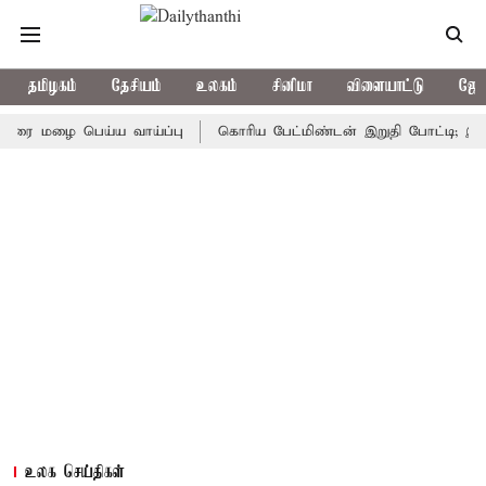
தமிழகம்
தேசியம்
உலகம்
சினிமா
விளையாட்டு
ஜோத
ழை பெய்ய வாய்ப்பு
கொரிய பேட்மிண்டன் இறுதி போட்டி; இந்திய வீ
உலக செய்திகள்