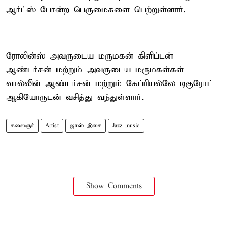
ஆர்ட்ஸ் போன்ற பெருமைகளை பெற்றுள்ளார்.
ரோலின்ஸ் அவருடைய மருமகன் கிளிப்டன்
ஆண்டர்சன் மற்றும் அவருடைய மருமகள்கள்
வால்லின் ஆண்டர்சன் மற்றும் கேப்ரியல்லே டிகுரோட்
ஆகியோருடன் வசித்து வந்துள்ளார்.
கலைஞர்
Artist
ஜாஸ் இசை
Jazz music
Show Comments