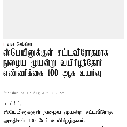
உலக செய்திகள்
ஸ்பெயினுக்குள் சட்டவிரோதமாக
நுழைய முயன்று உயிரிழந்தோர்
எண்ணிக்கை 100 ஆக உயர்வு
Published on
:
07 Aug 2026, 2:17 pm
மாட்ரிட்,
ஸ்பெயினுக்குள் நுழைய முயன்ற சட்டவிரோத
அகதிகள் 100 பேர் உயிரிழந்தனர்.