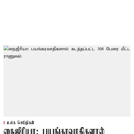
உலக செய்திகள்
நைஜீரியா: பயங்கரவாதிகளால்