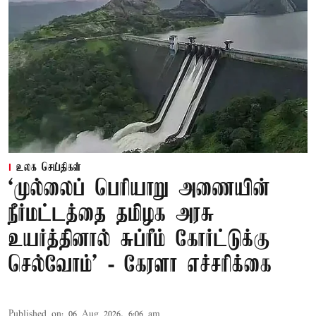
உலக செய்திகள்
‘முல்லைப் பெரியாறு அணையின்
நீர்மட்டத்தை தமிழக அரசு
உயர்த்தினால் சுப்ரீம் கோர்ட்டுக்கு
செல்வோம்' - கேரளா எச்சரிக்கை
Published on
:
06 Aug 2026, 6:06 am