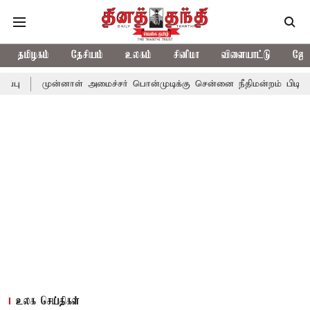
தமிழகம்
தேசியம்
உலகம்
சினிமா
விளையாட்டு
ஜோத
ன்னாள் அமைச்சர் பொன்முடிக்கு சென்னை நீதிமன்றம் பிடிவாராண்ட்
உலக செய்திகள்