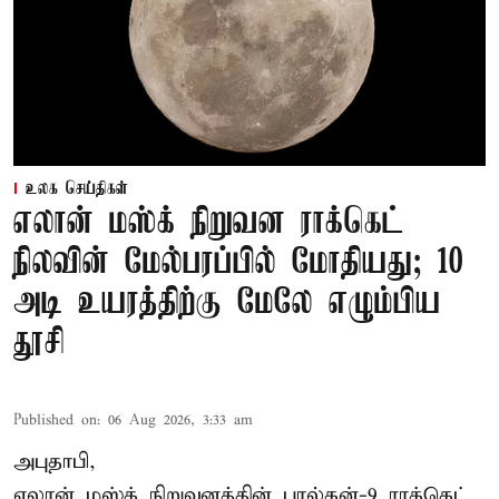
உலக செய்திகள்
எலான் மஸ்க் நிறுவன ராக்கெட்
நிலவின் மேல்பரப்பில் மோதியது; 10
அடி உயரத்திற்கு மேலே எழும்பிய
தூசி
Published on
:
06 Aug 2026, 3:33 am
அபுதாபி,
எலான் மஸ்க் நிறுவனத்தின் பால்கன்-9 ராக்கெட்