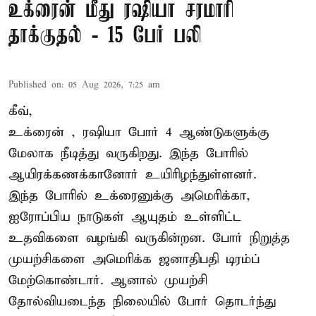
உக்ரைன் மீது ரஷியா சரமாரி
தாக்குதல் - 15 பேர் பலி
Published on
:
05 Aug 2026, 7:25 am
கீவ்,
உக்ரைன்
, ரஷியா போர் 4 ஆண்டுகளுக்கு
மேலாக நீடித்து வருகிறது. இந்த போரில்
ஆயிரக்கணக்கானோர் உயிரிழந்துள்ளனர்.
இந்த போரில் உக்ரைனுக்கு அமெரிக்கா,
ஐரோப்பிய நாடுகள் ஆயுதம் உள்ளிட்ட
உதவிகளை வழங்கி வருகின்றன. போர் நிறுத்த
முயற்சிகளை அமெரிக்க ஜனாதிபதி டிரம்ப்
மேற்கொண்டார். ஆனால் முயற்சி
தோல்வியடைந்த நிலையில் போர் தொடர்ந்து