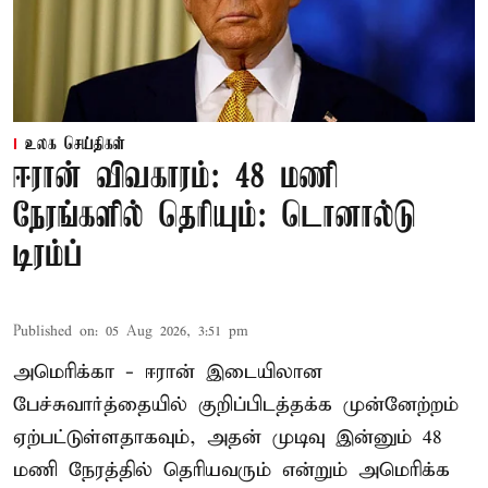
உலக செய்திகள்
ஈரான் விவகாரம்: 48 மணி
நேரங்களில் தெரியும்: டொனால்டு
டிரம்ப்
Published on
:
05 Aug 2026, 3:51 pm
அமெரிக்கா - ஈரான் இடையிலான
பேச்சுவார்த்தையில் குறிப்பிடத்தக்க முன்னேற்றம்
ஏற்பட்டுள்ளதாகவும், அதன் முடிவு இன்னும் 48
மணி நேரத்தில் தெரியவரும் என்றும் அமெரிக்க