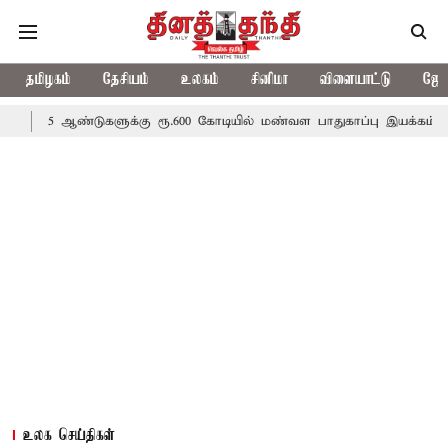
தமிழகம்
தேசியம்
உலகம்
சினிமா
விளையாட்டு
ஜோத
்டுகளுக்கு ரூ.600 கோடியில் மண்வள பாதுகாப்பு இயக்கம்
விவசாயிக
உலக செய்திகள்