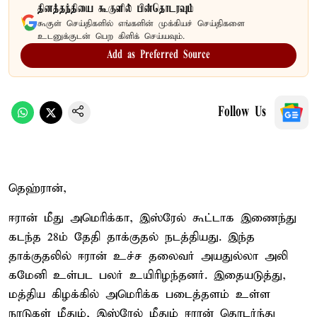
தினத்தந்தியை கூகுளில் பின்தொடரவும்
கூகுள் செய்திகளில் எங்களின் முக்கியச் செய்திகளை
உடனுக்குடன் பெற கிளிக் செய்யவும்.
Add as Preferred Source
Follow Us
தெஹ்ரான்,
ஈரான் மீது அமெரிக்கா, இஸ்ரேல் கூட்டாக இணைந்து
கடந்த 28ம் தேதி தாக்குதல் நடத்தியது. இந்த
தாக்குதலில் ஈரான் உச்ச தலைவர் அயதுல்லா அலி
கமேனி உள்பட பலர் உயிரிழந்தனர். இதையடுத்து,
மத்திய கிழக்கில் அமெரிக்க படைத்தளம் உள்ள
நாடுகள் மீதும், இஸ்ரேல் மீதும் ஈரான் தொடர்ந்து