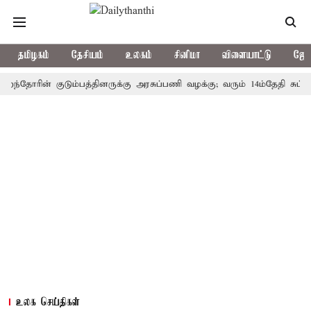
தமிழகம்
தேசியம்
உலகம்
சினிமா
விளையாட்டு
ஜோத
ரின் குடும்பத்தினருக்கு அரசுப்பணி வழக்கு; வரும் 14ம்தேதி சுப்ரீம்கோர்
உலக செய்திகள்