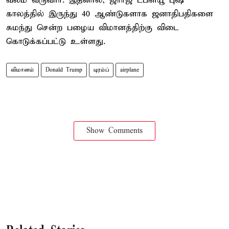
வலம் வருவார். இதனால், ஜார்ஜ் டபிள்யூ புஷ்
காலத்தில் இருந்து 40 ஆண்டுகளாக ஜனாதிபதிகளை
சுமந்து சென்ற பழைய விமானத்திற்கு விடை
கொடுக்கப்பட்டு உள்ளது.
விமானம்
Donald Trump
டிரம்ப்
airplane
Show Comments