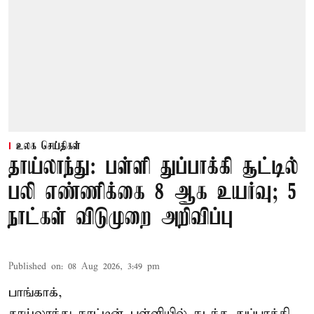
உலக செய்திகள்
தாய்லாந்து: பள்ளி துப்பாக்கி சூட்டில்
பலி எண்ணிக்கை 8 ஆக உயர்வு; 5
நாட்கள் விடுமுறை அறிவிப்பு
Published on
:
08 Aug 2026, 3:49 pm
பாங்காக்,
தாய்லாந்து நாட்டின் பள்ளியில் நடந்த துப்பாக்கி